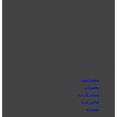
توسط نت دونی را به روشی ساده و ابتکاری آموزش می دهد.
location_on
قزوین - الوند
phone_android
02832223098
perm_phone_msg
09192143350
دسترسی سریع
صفحه اصلی
محصولات
حساب کاربری
قوانین خرید
استخدام