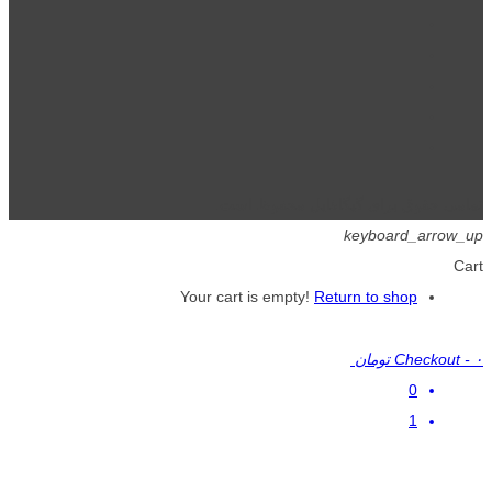
تمامی حقوق برای گیگافایل محفوظ است.
keyboard_arrow_up
Cart
Your cart is empty!
Return to shop
۰ تومان
-
Checkout
0
1