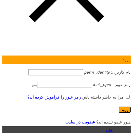
ورود
نام کاربری:
perm_identity
رمز عبور:
lock_open
مرا به خاطر داشته باش
رمز عبور را فراموش کرده اید؟
هنوز عضو نشده اید؟
عضویت در سایت
خانه