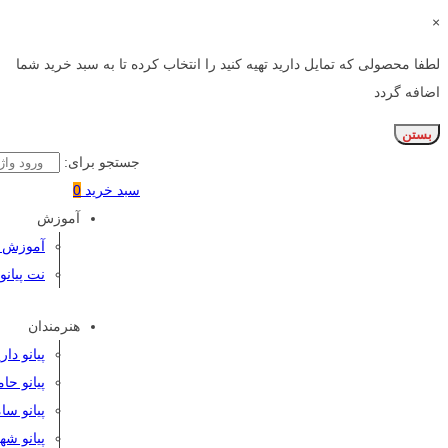
×
لطفا محصولی که تمایل دارید تهیه کنید را انتخاب کرده تا به سبد خرید شما
اضافه گردد
بستن
جستجو برای:
سبد خرید
0
آموزش
آموزش پی
نت پیانو
هنرمندان
پیانو دا
پیانو حا
پیانو سا
پیانو شه