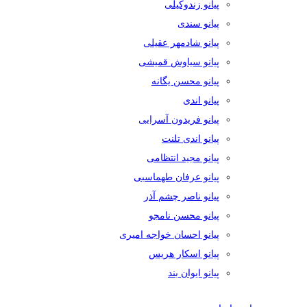
پیانو زندوکیلی
پیانو سندی
پیانو شادمهر عقیلی
پیانو سیاوش قمیشی
پیانو محسن یگانه
پیانو اندی
پیانو فریدون آسرایی
پیانو اندی تلنت
پیانو مجید انتظامی
پیانو عرفان طهماسبی
پیانو ناصر چشم آذر
پیانو محسن نامجو
پیانو احسان خواجه امیری
پیانو اسکار هریس
پیانو ایوان بند