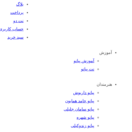
بلاگ
پرداخت
نت دو
حساب کاربری
سبد خرید
آموزش
آموزش پیانو
نت پیانو
هنرمندان
پیانو داریوش
پیانو حامد همایون
پیانو سامان جلیلی
پیانو شهره
پیانو زندوکیلی