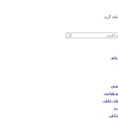
افه گردد
انو
ریوش
مد همایون
مان جلیلی
ره
دوکیلی