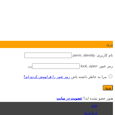
ورود
نام کاربری:
perm_identity
رمز عبور:
lock_open
مرا به خاطر داشته باش
رمز عبور را فراموش کرده اید؟
هنوز عضو نشده اید؟
عضویت در سایت
خانه
درباره ما