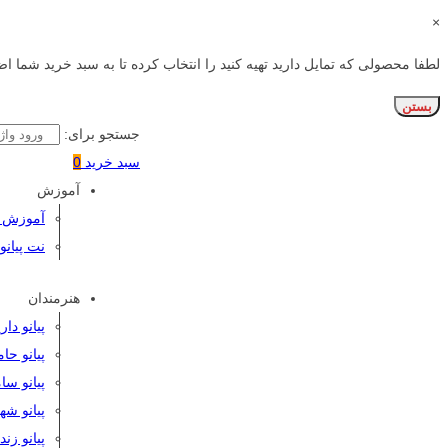
×
لطفا محصولی که تمایل دارید تهیه کنید را انتخاب کرده تا به سبد خرید شما اض
بستن
جستجو برای:
سبد خرید
0
آموزش
آموزش پی
نت پیانو
هنرمندان
پیانو دا
پیانو حا
پیانو سا
پیانو شه
پیانو زن