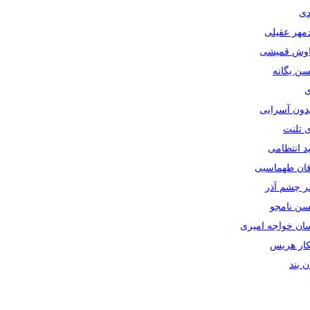
دی
دمهر عقیلی
یاوش قمیشی
سن یگانه
ی
یدون آسرایی
ی تلنت
ید انتظامی
رفان طهماسبی
صر چشم آذر
حسن نامجو
سان خواجه امیری
سکار هریس
ان بند