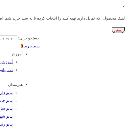
×
لطفا محصولی که تمایل دارید تهیه کنید را انتخاب کرده تا به سبد خرید شما اض
بستن
جستجو برای:
سبد خرید
0
آموزش
آموزش پی
نت پیانو
هنرمندان
پیانو دا
پیانو حا
پیانو سا
پیانو شه
پیانو زن