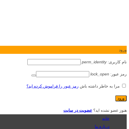
ورود
نام کاربری:
perm_identity
رمز عبور:
lock_open
مرا به خاطر داشته باش
رمز عبور را فراموش کرده اید؟
هنوز عضو نشده اید؟
عضویت در سایت
خانه
درباره ما