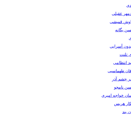
دی
دمهر عقیلی
یاوش قمیشی
سن یگانه
ی
یدون آسرایی
ی تلنت
ید انتظامی
رفان طهماسبی
صر چشم آذر
حسن نامجو
سان خواجه امیری
سکار هریس
ان بند