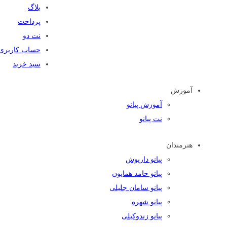
بلاگ
پرداخت
نت دو
حساب کاربری
سبد خرید
آموزش
آموزش پیانو
نت پیانو
هنرمندان
پیانو داریوش
پیانو حامد همایون
پیانو سامان جلیلی
پیانو شهره
پیانو زندوکیلی