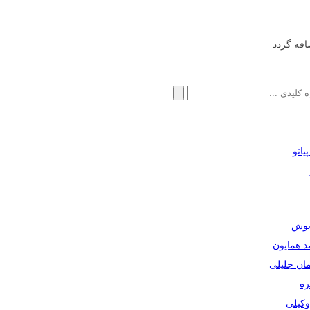
افه گردد
انو
ریوش
مد همایون
مان جلیلی
ره
دوکیلی