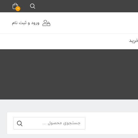
0
ورود و ثبت نام
رید
جستجو
برای: