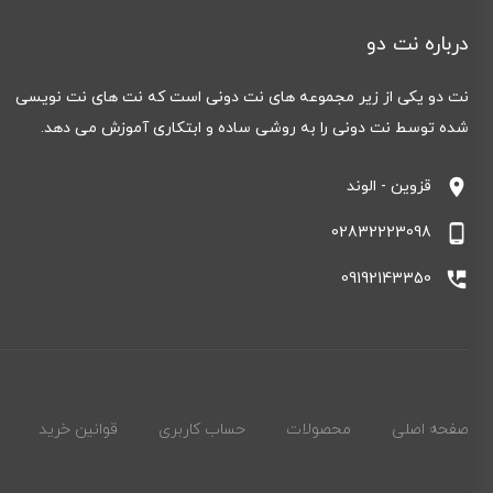
درباره نت دو
نت دو یکی از زیر مجموعه های نت دونی است که نت های نت نویسی
شده توسط نت دونی را به روشی ساده و ابتکاری آموزش می دهد.
location_on
قزوین - الوند
phone_android
02832223098
perm_phone_msg
09192143350
صفحه اصلی
محصولات
حساب کاربری
قوانین خرید