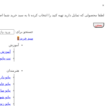
×
لطفا محصولی که تمایل دارید تهیه کنید را انتخاب کرده تا به سبد خرید شما اض
بستن
جستجو برای:
سبد خرید
0
آموزش
آموزش پی
نت پیانو
هنرمندان
پیانو دا
پیانو حا
پیانو سا
پیانو شه
پیانو زن