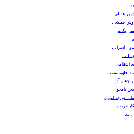
دی
دمهر عقیلی
یاوش قمیشی
سن یگانه
ی
یدون آسرایی
ی تلنت
ید انتظامی
رفان طهماسبی
صر چشم آذر
حسن نامجو
سان خواجه امیری
سکار هریس
ان بند