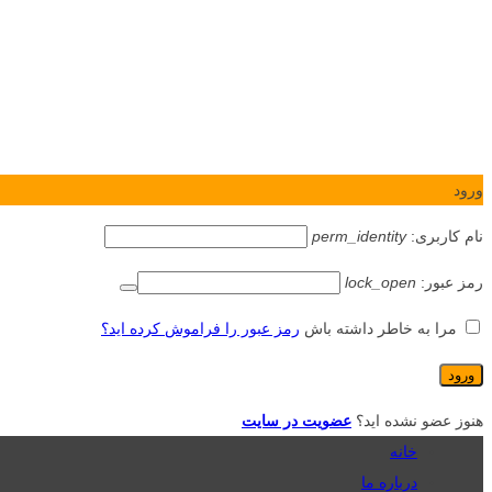
ورود
نام کاربری:
perm_identity
رمز عبور:
lock_open
مرا به خاطر داشته باش
رمز عبور را فراموش کرده اید؟
هنوز عضو نشده اید؟
عضویت در سایت
خانه
درباره ما