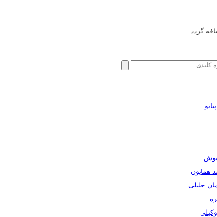
افه گردد
انو
ریوش
مد همایون
مان جلیلی
ره
دوکیلی