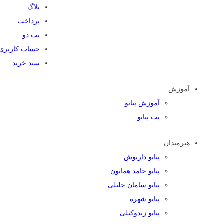
بلاگ
پرداخت
نت دو
حساب کاربری
سبد خرید
آموزش
آموزش پیانو
نت پیانو
هنرمندان
پیانو داریوش
پیانو حامد همایون
پیانو سامان جلیلی
پیانو شهره
پیانو زندوکیلی