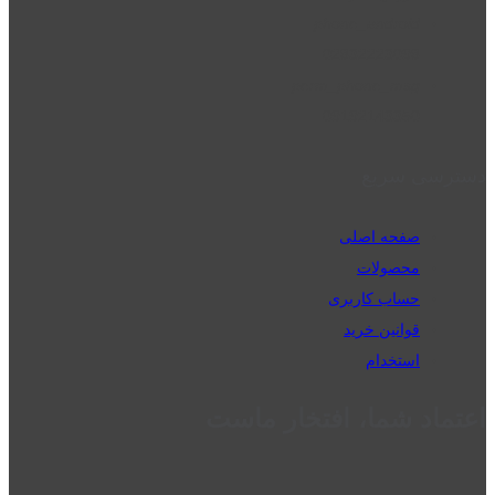
phone_android
02832223098
perm_phone_msg
09192143350
دسترسی سریع
صفحه اصلی
محصولات
حساب کاربری
قوانین خرید
استخدام
اعتماد شما، افتخار ماست