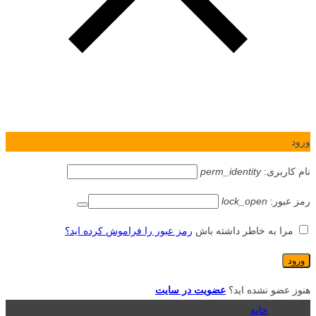
ورود
نام کاربری:
perm_identity
رمز عبور:
lock_open
مرا به خاطر داشته باش
رمز عبور را فراموش کرده اید؟
هنوز عضو نشده اید؟
عضویت در سایت
خانه