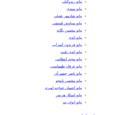
پیانو زندوکیلی
پیانو سندی
پیانو شادمهر عقیلی
پیانو سیاوش قمیشی
پیانو محسن یگانه
پیانو اندی
پیانو فریدون آسرایی
پیانو اندی تلنت
پیانو مجید انتظامی
پیانو عرفان طهماسبی
پیانو ناصر چشم آذر
پیانو محسن نامجو
پیانو احسان خواجه امیری
پیانو اسکار هریس
پیانو ایوان بند