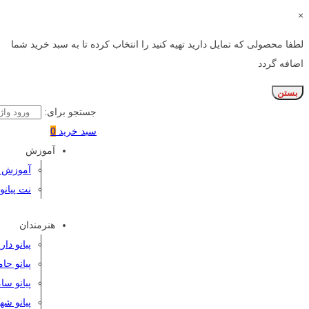
×
لطفا محصولی که تمایل دارید تهیه کنید را انتخاب کرده تا به سبد خرید شما
اضافه گردد
بستن
جستجو برای:
سبد خرید
0
آموزش
آموزش پی
نت پیانو
هنرمندان
پیانو دا
پیانو حا
پیانو سا
پیانو شه