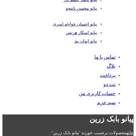
پیانو محسن نامجو
پیانو احسان خواجه امیری
پیانو اسکار هریس
پیانو ایوان بند
تماس با ما
بلاگ
پرداخت
نت دو
حساب کاربری من
سبد خرید
پیانو بابک زرین
خانه
محصولات برچسب خورده “پیانو بابک زرین”