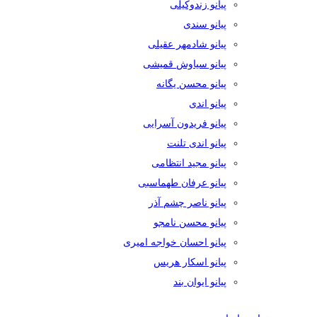
پیانو زندوکیلی
پیانو سندی
پیانو شادمهر عقیلی
پیانو سیاوش قمیشی
پیانو محسن یگانه
پیانو اندی
پیانو فریدون آسرایی
پیانو اندی تلنت
پیانو مجید انتظامی
پیانو عرفان طهماسبی
پیانو ناصر چشم آذر
پیانو محسن نامجو
پیانو احسان خواجه امیری
پیانو اسکار هریس
پیانو ایوان بند