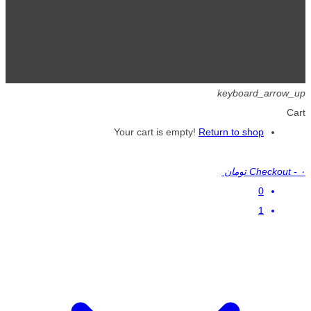
تمامی حقوق برای گیگافایل محفوظ است.
keyboard_arrow_up
Cart
Your cart is empty!
Return to shop
۰ تومان
-
Checkout
0
1