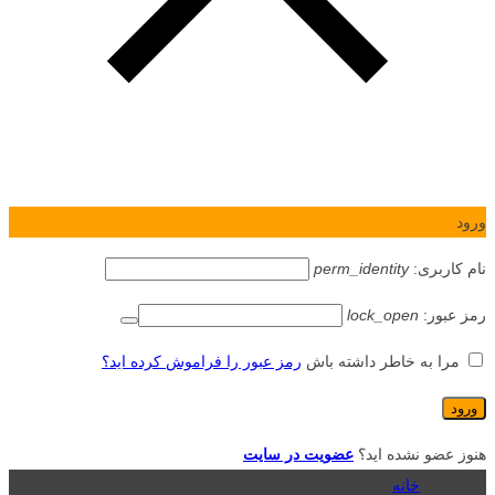
ورود
نام کاربری:
perm_identity
رمز عبور:
lock_open
مرا به خاطر داشته باش
رمز عبور را فراموش کرده اید؟
هنوز عضو نشده اید؟
عضویت در سایت
خانه