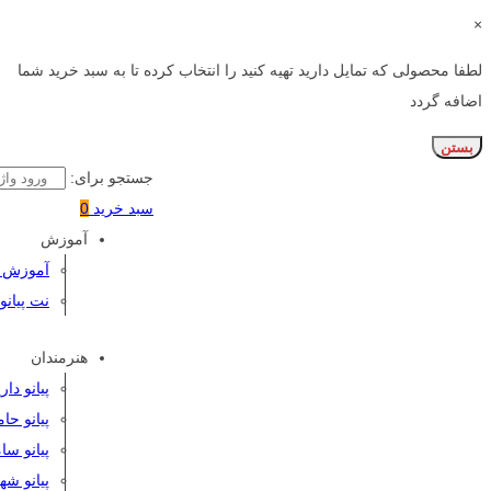
×
لطفا محصولی که تمایل دارید تهیه کنید را انتخاب کرده تا به سبد خرید شما
اضافه گردد
بستن
جستجو برای:
سبد خرید
0
آموزش
آموزش پی
نت پیانو
هنرمندان
پیانو دا
پیانو حا
پیانو سا
پیانو شه