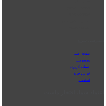
قزوین - الوند
phone_android
02832223098
perm_phone_msg
09192143350
دسترسی سریع
صفحه اصلی
محصولات
حساب کاربری
قوانین خرید
استخدام
اعتماد شما، افتخار ماست