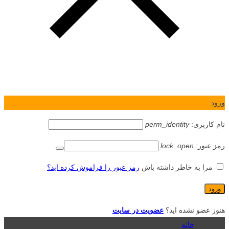
ورود
نام کاربری:
perm_identity
رمز عبور:
lock_open
مرا به خاطر داشته باش
رمز عبور را فراموش کرده اید؟
هنوز عضو نشده اید؟
عضویت در سایت
خانه