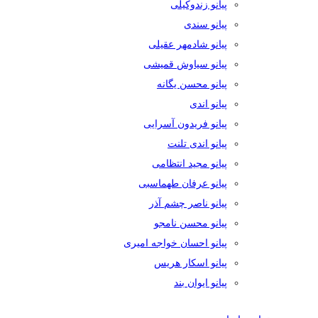
پیانو زندوکیلی
پیانو سندی
پیانو شادمهر عقیلی
پیانو سیاوش قمیشی
پیانو محسن یگانه
پیانو اندی
پیانو فریدون آسرایی
پیانو اندی تلنت
پیانو مجید انتظامی
پیانو عرفان طهماسبی
پیانو ناصر چشم آذر
پیانو محسن نامجو
پیانو احسان خواجه امیری
پیانو اسکار هریس
پیانو ایوان بند