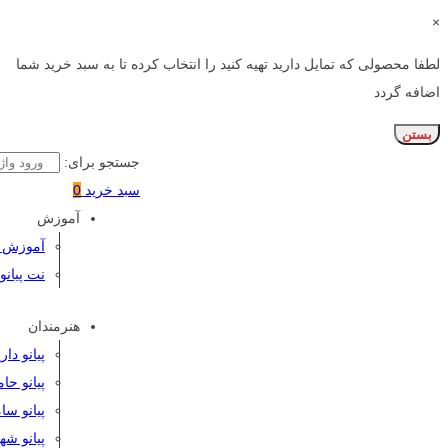
×
لطفا محصولی که تمایل دارید تهیه کنید را انتخاب کرده تا به سبد خرید شما
اضافه گردد
بستن
جستجو برای:
سبد خرید
0
آموزش
آموزش پی
نت پیانو
هنرمندان
پیانو دا
پیانو حا
پیانو سا
پیانو شه