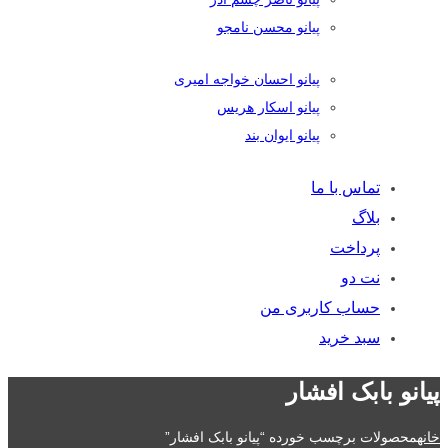
پیانو محسن نامجو
پیانو احسان خواجه امیری
پیانو اسکار هریس
پیانو ایوان بند
تماس با ما
بلاگ
پرداخت
نت دو
حساب کاربری من
سبد خرید
پیانو بابک افشار
خانه
محصولات برچسب خورده “پیانو بابک افشار”