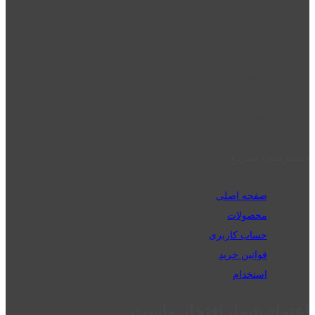
location_on
قزوین - الوند
phone_android
02832223098
perm_phone_msg
09192143350
دسترسی سریع
صفحه اصلی
محصولات
حساب کاربری
قوانین خرید
استخدام
اعتماد شما، افتخار ماست