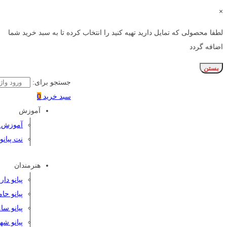
×
لطفا محصولی که تمایل دارید تهیه کنید را انتخاب کرده تا به سبد خرید شما
اضافه گردد
بستن
جستجو برای:
سبد خرید
0
آموزش
آموزش پی
نت پیانو
هنرمندان
پیانو دا
پیانو حا
پیانو سا
پیانو شه