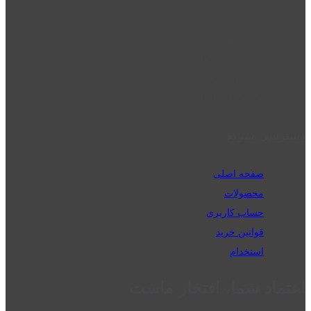
location_on
قزوین - الوند
phone_android
02832223098
perm_phone_msg
09192143350
دسترسی سریع
صفحه اصلی
محصولات
حساب کاربری
قوانین خرید
استخدام
اعتماد شما، افتخار ماست