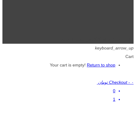
تمامی حقوق برای گیگافایل محفوظ است.
keyboard_arrow_up
Cart
Your cart is empty!
Return to shop
۰ تومان
-
Checkout
0
1