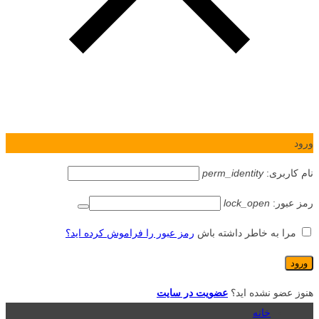
ورود
نام کاربری:
perm_identity
رمز عبور:
lock_open
مرا به خاطر داشته باش
رمز عبور را فراموش کرده اید؟
هنوز عضو نشده اید؟
عضویت در سایت
خانه