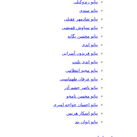
پیانو زندوکیلی
پیانو سندی
پیانو شادمهر عقیلی
پیانو سیاوش قمیشی
پیانو محسن یگانه
پیانو اندی
پیانو فریدون آسرایی
پیانو اندی تلنت
پیانو مجید انتظامی
پیانو عرفان طهماسبی
پیانو ناصر چشم آذر
پیانو محسن نامجو
پیانو احسان خواجه امیری
پیانو اسکار هریس
پیانو ایوان بند