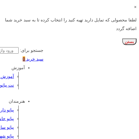
×
لطفا محصولی که تمایل دارید تهیه کنید را انتخاب کرده تا به سبد خرید شما
اضافه گردد
بستن
جستجو برای:
سبد خرید
0
آموزش
آموزش پی
نت پیانو
هنرمندان
پیانو دا
پیانو حا
پیانو سا
پیانو شه