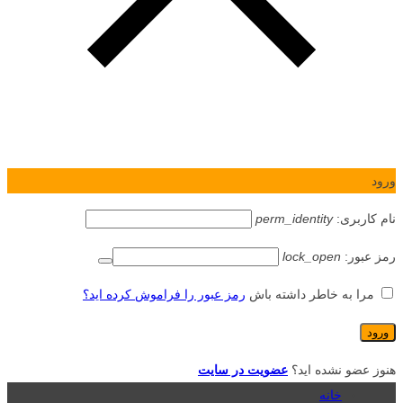
ورود
نام کاربری:
perm_identity
رمز عبور:
lock_open
مرا به خاطر داشته باش
رمز عبور را فراموش کرده اید؟
هنوز عضو نشده اید؟
عضویت در سایت
خانه