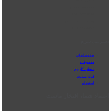
قزوین - الوند
phone_android
02832223098
perm_phone_msg
09192143350
دسترسی سریع
صفحه اصلی
محصولات
حساب کاربری
قوانین خرید
استخدام
اعتماد شما، افتخار ماست