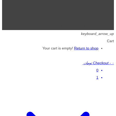
تمامی حقوق برای گیگافایل محفوظ است.
keyboard_arrow_up
Cart
Your cart is empty!
Return to shop
۰ تومان
-
Checkout
0
1