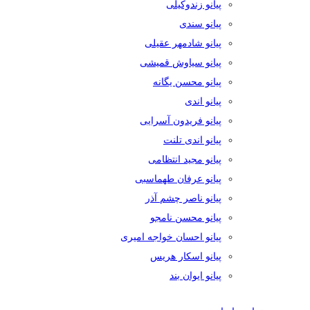
پیانو زندوکیلی
پیانو سندی
پیانو شادمهر عقیلی
پیانو سیاوش قمیشی
پیانو محسن یگانه
پیانو اندی
پیانو فریدون آسرایی
پیانو اندی تلنت
پیانو مجید انتظامی
پیانو عرفان طهماسبی
پیانو ناصر چشم آذر
پیانو محسن نامجو
پیانو احسان خواجه امیری
پیانو اسکار هریس
پیانو ایوان بند