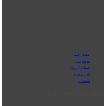
قزوین - الوند
phone_android
02832223098
perm_phone_msg
09192143350
دسترسی سریع
صفحه اصلی
محصولات
حساب کاربری
قوانین خرید
استخدام
اعتماد شما، افتخار ماست