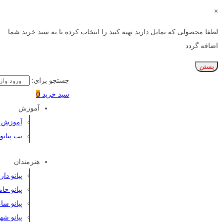
×
لطفا محصولی که تمایل دارید تهیه کنید را انتخاب کرده تا به سبد خرید شما
اضافه گردد
بستن
جستجو برای:
سبد خرید
0
آموزش
آموزش پی
نت پیانو
هنرمندان
پیانو دا
پیانو حا
پیانو سا
پیانو شه