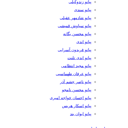
پیانو زندوکیلی
پیانو سندی
پیانو شادمهر عقیلی
پیانو سیاوش قمیشی
پیانو محسن یگانه
پیانو اندی
پیانو فریدون آسرایی
پیانو اندی تلنت
پیانو مجید انتظامی
پیانو عرفان طهماسبی
پیانو ناصر چشم آذر
پیانو محسن نامجو
پیانو احسان خواجه امیری
پیانو اسکار هریس
پیانو ایوان بند