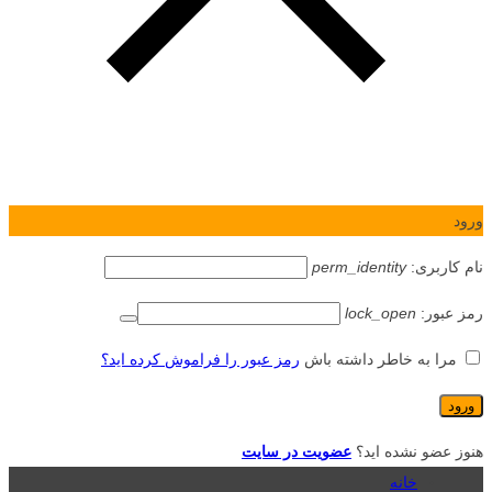
ورود
نام کاربری:
perm_identity
رمز عبور:
lock_open
مرا به خاطر داشته باش
رمز عبور را فراموش کرده اید؟
هنوز عضو نشده اید؟
عضویت در سایت
خانه