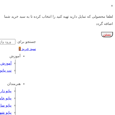
×
لطفا محصولی که تمایل دارید تهیه کنید را انتخاب کرده تا به سبد خرید شما
اضافه گردد
بستن
جستجو برای:
سبد خرید
0
آموزش
آموزش پی
نت پیانو
هنرمندان
پیانو دا
پیانو حا
پیانو سا
پیانو شه