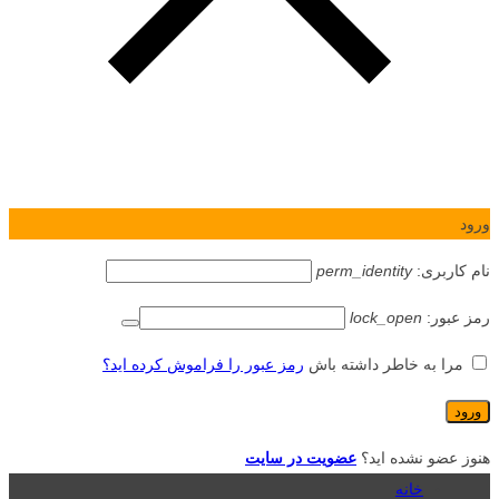
ورود
نام کاربری:
perm_identity
رمز عبور:
lock_open
مرا به خاطر داشته باش
رمز عبور را فراموش کرده اید؟
هنوز عضو نشده اید؟
عضویت در سایت
خانه