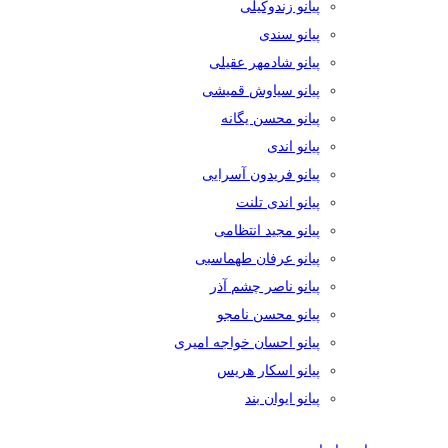
پیانو زندوکیلی
پیانو سندی
پیانو شادمهر عقیلی
پیانو سیاوش قمیشی
پیانو محسن یگانه
پیانو اندی
پیانو فریدون آسرایی
پیانو اندی تلنت
پیانو مجید انتظامی
پیانو عرفان طهماسبی
پیانو ناصر چشم آذر
پیانو محسن نامجو
پیانو احسان خواجه امیری
پیانو اسکار هریس
پیانو ایوان بند