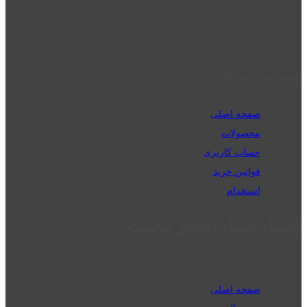
02832223098
perm_phone_msg
09192143350
دسترسی سریع
صفحه اصلی
محصولات
حساب کاربری
قوانین خرید
استخدام
اعتماد شما، افتخار ماست
صفحه اصلی