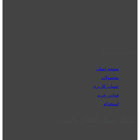
phone_android
02832223098
perm_phone_msg
09192143350
دسترسی سریع
صفحه اصلی
محصولات
حساب کاربری
قوانین خرید
استخدام
اعتماد شما، افتخار ماست