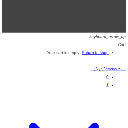
تمامی حقوق برای گیگافایل محفوظ است.
keyboard_arrow_up
Cart
Your cart is empty!
Return to shop
۰ تومان
-
Checkout
0
1