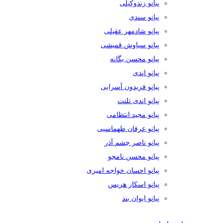
پیانو زندوکیلی
پیانو سندی
پیانو شادمهر عقیلی
پیانو سیاوش قمیشی
پیانو محسن یگانه
پیانو اندی
پیانو فریدون آسرایی
پیانو اندی تلنت
پیانو مجید انتظامی
پیانو عرفان طهماسبی
پیانو ناصر چشم آذر
پیانو محسن نامجو
پیانو احسان خواجه امیری
پیانو اسکار هریس
پیانو ایوان بند