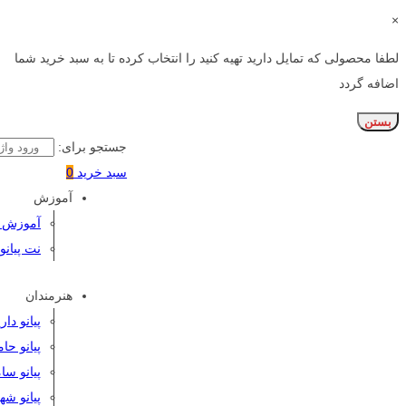
×
لطفا محصولی که تمایل دارید تهیه کنید را انتخاب کرده تا به سبد خرید شما
اضافه گردد
بستن
جستجو برای:
سبد خرید
0
آموزش
آموزش پی
نت پیانو
هنرمندان
پیانو دا
پیانو حا
پیانو سا
پیانو شه