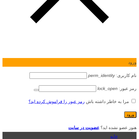
ورود
نام کاربری:
perm_identity
رمز عبور:
lock_open
مرا به خاطر داشته باش
رمز عبور را فراموش کرده اید؟
هنوز عضو نشده اید؟
عضویت در سایت
خانه