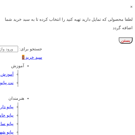
×
لطفا محصولی که تمایل دارید تهیه کنید را انتخاب کرده تا به سبد خرید شما
اضافه گردد
بستن
جستجو برای:
سبد خرید
0
آموزش
آموزش پی
نت پیانو
هنرمندان
پیانو دا
پیانو حا
پیانو سا
پیانو شه