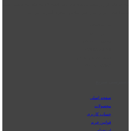
نت دو یکی از زیر مجموعه های نت دونی است که نت های نت نویسی شده
توسط نت دونی را به روشی ساده و ابتکاری آموزش می دهد.
location_on
قزوین - الوند
phone_android
02832223098
perm_phone_msg
09192143350
دسترسی سریع
صفحه اصلی
محصولات
حساب کاربری
قوانین خرید
استخدام