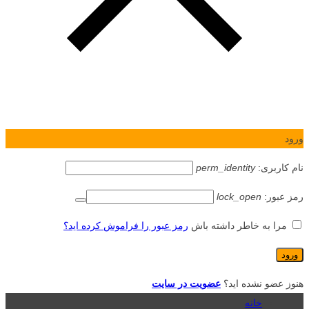
ورود
نام کاربری:
perm_identity
رمز عبور:
lock_open
مرا به خاطر داشته باش
رمز عبور را فراموش کرده اید؟
هنوز عضو نشده اید؟
عضویت در سایت
خانه