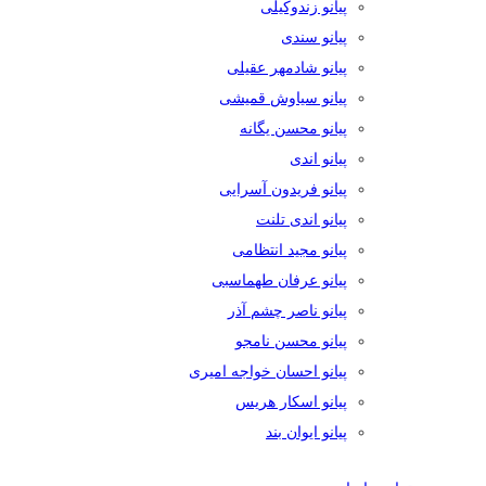
پیانو زندوکیلی
پیانو سندی
پیانو شادمهر عقیلی
پیانو سیاوش قمیشی
پیانو محسن یگانه
پیانو اندی
پیانو فریدون آسرایی
پیانو اندی تلنت
پیانو مجید انتظامی
پیانو عرفان طهماسبی
پیانو ناصر چشم آذر
پیانو محسن نامجو
پیانو احسان خواجه امیری
پیانو اسکار هریس
پیانو ایوان بند