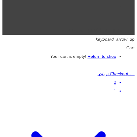
تمامی حقوق برای گیگافایل محفوظ است.
keyboard_arrow_up
Cart
Your cart is empty!
Return to shop
۰ تومان
-
Checkout
0
1