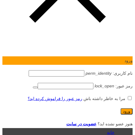
ورود
نام کاربری:
perm_identity
رمز عبور:
lock_open
مرا به خاطر داشته باش
رمز عبور را فراموش کرده اید؟
هنوز عضو نشده اید؟
عضویت در سایت
خانه