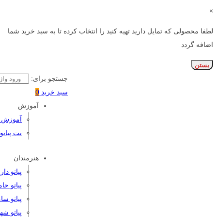
×
لطفا محصولی که تمایل دارید تهیه کنید را انتخاب کرده تا به سبد خرید شما
اضافه گردد
بستن
جستجو برای:
سبد خرید
0
آموزش
آموزش پی
نت پیانو
هنرمندان
پیانو دا
پیانو حا
پیانو سا
پیانو شه