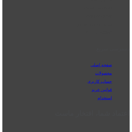
phone_android
02832223098
perm_phone_msg
09192143350
دسترسی سریع
صفحه اصلی
محصولات
حساب کاربری
قوانین خرید
استخدام
اعتماد شما، افتخار ماست