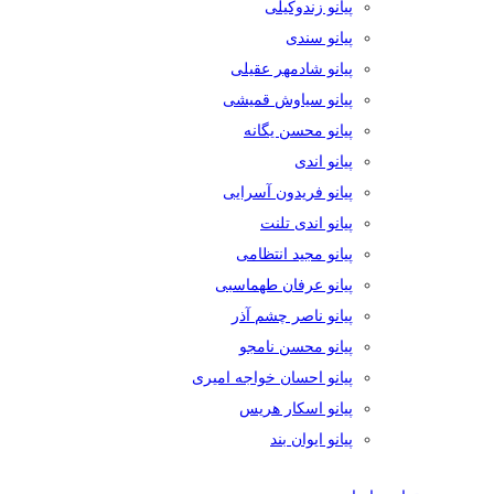
پیانو زندوکیلی
پیانو سندی
پیانو شادمهر عقیلی
پیانو سیاوش قمیشی
پیانو محسن یگانه
پیانو اندی
پیانو فریدون آسرایی
پیانو اندی تلنت
پیانو مجید انتظامی
پیانو عرفان طهماسبی
پیانو ناصر چشم آذر
پیانو محسن نامجو
پیانو احسان خواجه امیری
پیانو اسکار هریس
پیانو ایوان بند