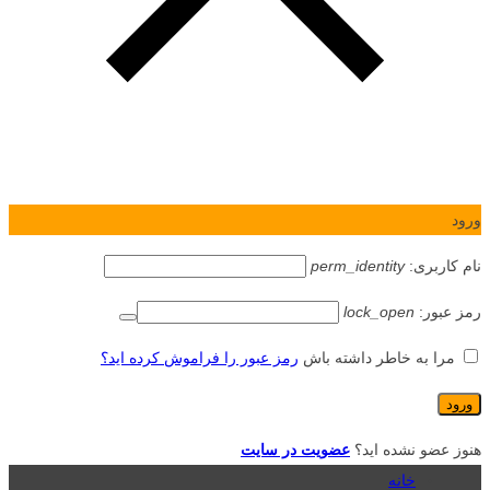
ورود
نام کاربری:
perm_identity
رمز عبور:
lock_open
مرا به خاطر داشته باش
رمز عبور را فراموش کرده اید؟
هنوز عضو نشده اید؟
عضویت در سایت
خانه