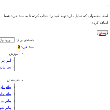
×
لطفا محصولی که تمایل دارید تهیه کنید را انتخاب کرده تا به سبد خرید شما
اضافه گردد
بستن
جستجو برای:
سبد خرید
0
آموزش
آموزش پی
نت پیانو
هنرمندان
پیانو دا
پیانو حا
پیانو سا
پیانو شه