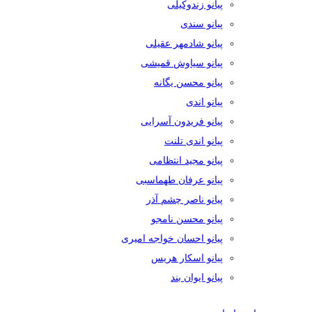
پیانو زندوکیلی
پیانو سندی
پیانو شادمهر عقیلی
پیانو سیاوش قمیشی
پیانو محسن یگانه
پیانو اندی
پیانو فریدون آسرایی
پیانو اندی تلنت
پیانو مجید انتظامی
پیانو عرفان طهماسبی
پیانو ناصر چشم آذر
پیانو محسن نامجو
پیانو احسان خواجه امیری
پیانو اسکار هریس
پیانو ایوان بند