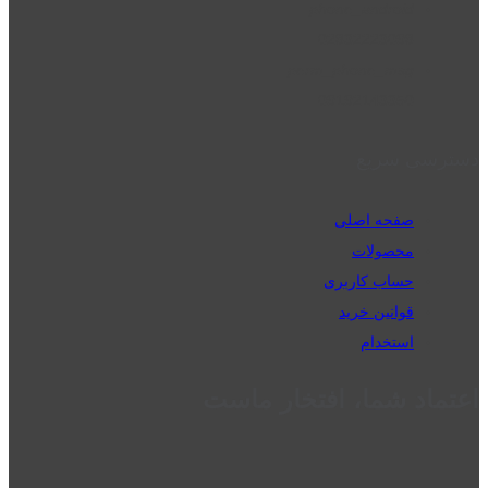
phone_android
02832223098
perm_phone_msg
09192143350
دسترسی سریع
صفحه اصلی
محصولات
حساب کاربری
قوانین خرید
استخدام
اعتماد شما، افتخار ماست