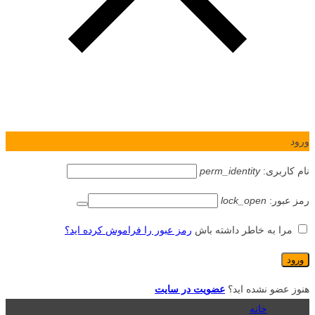
ورود
نام کاربری:
perm_identity
رمز عبور:
lock_open
مرا به خاطر داشته باش
رمز عبور را فراموش کرده اید؟
هنوز عضو نشده اید؟
عضویت در سایت
خانه