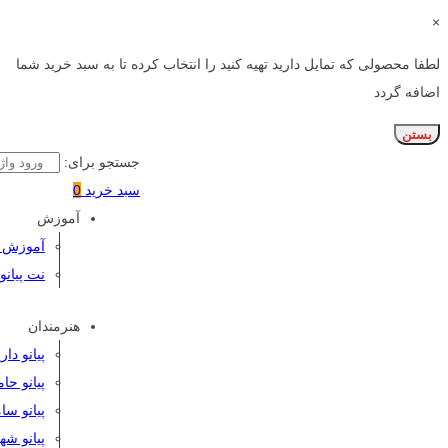
×
لطفا محصولی که تمایل دارید تهیه کنید را انتخاب کرده تا به سبد خرید شما
اضافه گردد
بستن
جستجو برای:
سبد خرید
0
آموزش
آموزش پی
نت پیانو
هنرمندان
پیانو دا
پیانو حا
پیانو سا
پیانو شه