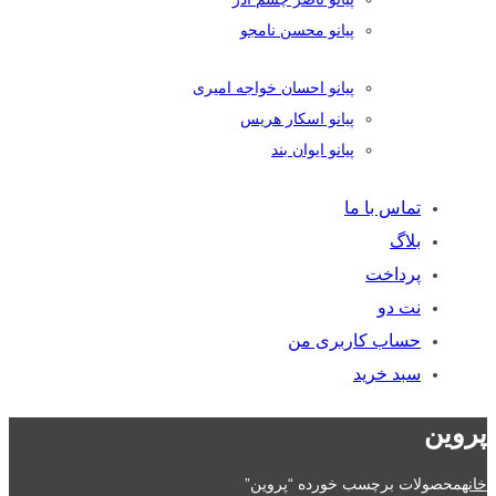
پیانو محسن نامجو
پیانو احسان خواجه امیری
پیانو اسکار هریس
پیانو ایوان بند
تماس با ما
بلاگ
پرداخت
نت دو
حساب کاربری من
سبد خرید
پروین
خانه
محصولات برچسب خورده “پروین”