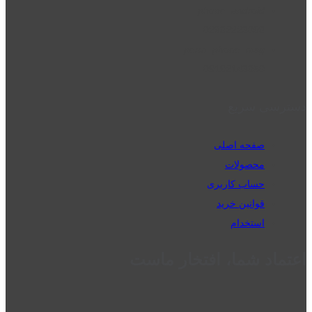
phone_android
02832223098
perm_phone_msg
09192143350
دسترسی سریع
صفحه اصلی
محصولات
حساب کاربری
قوانین خرید
استخدام
اعتماد شما، افتخار ماست