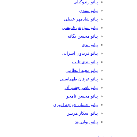
پیانو زندوکیلی
پیانو سندی
پیانو شادمهر عقیلی
پیانو سیاوش قمیشی
پیانو محسن یگانه
پیانو اندی
پیانو فریدون آسرایی
پیانو اندی تلنت
پیانو مجید انتظامی
پیانو عرفان طهماسبی
پیانو ناصر چشم آذر
پیانو محسن نامجو
پیانو احسان خواجه امیری
پیانو اسکار هریس
پیانو ایوان بند