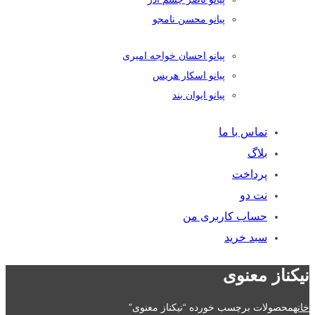
پیانو محسن نامجو
پیانو احسان خواجه امیری
پیانو اسکار هریس
پیانو ایوان بند
تماس با ما
بلاگ
پرداخت
نت دو
حساب کاربری من
سبد خرید
نیکناز معنوی
خانه
محصولات برچسب خورده “نیکناز معنوی”