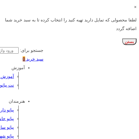
×
لطفا محصولی که تمایل دارید تهیه کنید را انتخاب کرده تا به سبد خرید شما
اضافه گردد
بستن
جستجو برای:
سبد خرید
0
آموزش
آموزش پی
نت پیانو
هنرمندان
پیانو دا
پیانو حا
پیانو سا
پیانو شه