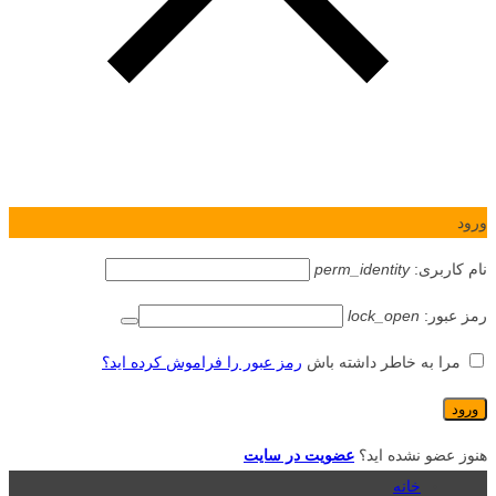
ورود
نام کاربری:
perm_identity
رمز عبور:
lock_open
مرا به خاطر داشته باش
رمز عبور را فراموش کرده اید؟
هنوز عضو نشده اید؟
عضویت در سایت
خانه