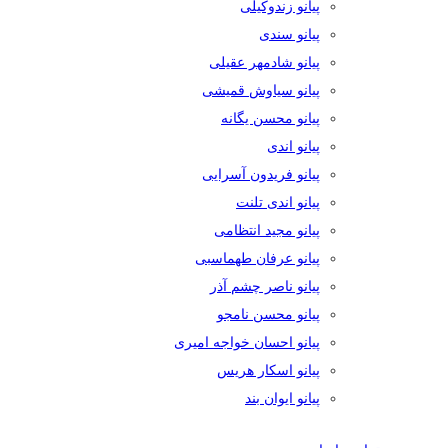
پیانو زندوکیلی
پیانو سندی
پیانو شادمهر عقیلی
پیانو سیاوش قمیشی
پیانو محسن یگانه
پیانو اندی
پیانو فریدون آسرایی
پیانو اندی تلنت
پیانو مجید انتظامی
پیانو عرفان طهماسبی
پیانو ناصر چشم آذر
پیانو محسن نامجو
پیانو احسان خواجه امیری
پیانو اسکار هریس
پیانو ایوان بند