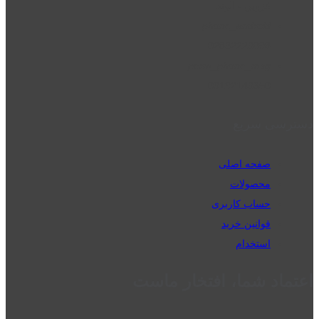
قزوین - الوند
phone_android
02832223098
perm_phone_msg
09192143350
دسترسی سریع
صفحه اصلی
محصولات
حساب کاربری
قوانین خرید
استخدام
اعتماد شما، افتخار ماست