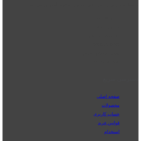
توسط نت دونی را به روشی ساده و ابتکاری آموزش می دهد.
location_on
قزوین - الوند
phone_android
02832223098
perm_phone_msg
09192143350
دسترسی سریع
صفحه اصلی
محصولات
حساب کاربری
قوانین خرید
استخدام