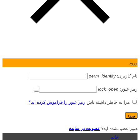
ورود
نام کاربری:
perm_identity
رمز عبور:
lock_open
مرا به خاطر داشته باش
رمز عبور را فراموش کرده اید؟
هنوز عضو نشده اید؟
عضویت در سایت
خانه