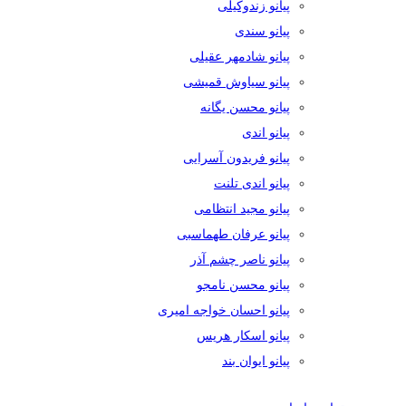
پیانو زندوکیلی
پیانو سندی
پیانو شادمهر عقیلی
پیانو سیاوش قمیشی
پیانو محسن یگانه
پیانو اندی
پیانو فریدون آسرایی
پیانو اندی تلنت
پیانو مجید انتظامی
پیانو عرفان طهماسبی
پیانو ناصر چشم آذر
پیانو محسن نامجو
پیانو احسان خواجه امیری
پیانو اسکار هریس
پیانو ایوان بند