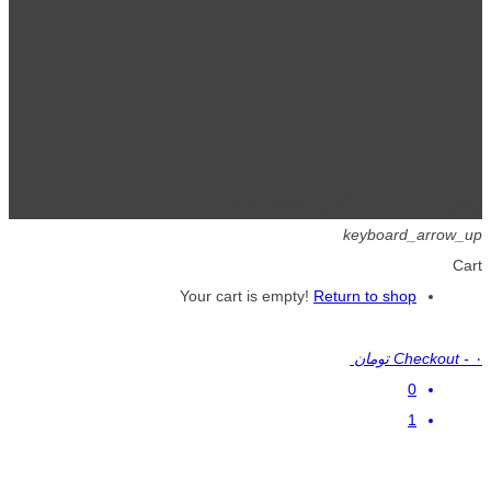
تمامی حقوق برای گیگافایل محفوظ است.
keyboard_arrow_up
Cart
Your cart is empty!
Return to shop
۰ تومان
-
Checkout
0
1