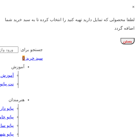
×
لطفا محصولی که تمایل دارید تهیه کنید را انتخاب کرده تا به سبد خرید شما
اضافه گردد
بستن
جستجو برای:
سبد خرید
0
آموزش
آموزش پی
نت پیانو
هنرمندان
پیانو دا
پیانو حا
پیانو سا
پیانو شه