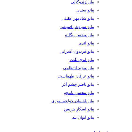
پیانو زندوکیلی
پیانو سندی
پیانو شادمهر عقیلی
پیانو سیاوش قمیشی
پیانو محسن یگانه
پیانو اندی
پیانو فریدون آسرایی
پیانو اندی تلنت
پیانو مجید انتظامی
پیانو عرفان طهماسبی
پیانو ناصر چشم آذر
پیانو محسن نامجو
پیانو احسان خواجه امیری
پیانو اسکار هریس
پیانو ایوان بند