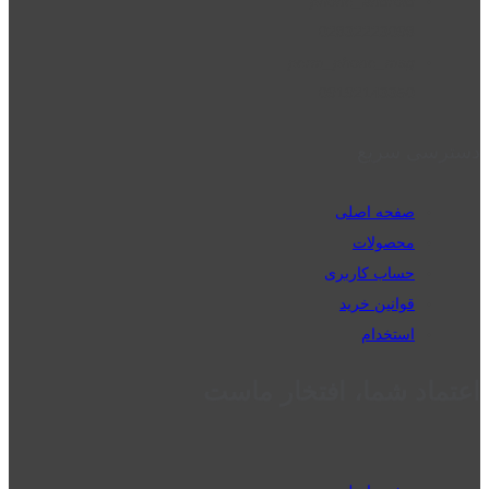
phone_android
02832223098
perm_phone_msg
09192143350
دسترسی سریع
صفحه اصلی
محصولات
حساب کاربری
قوانین خرید
استخدام
اعتماد شما، افتخار ماست