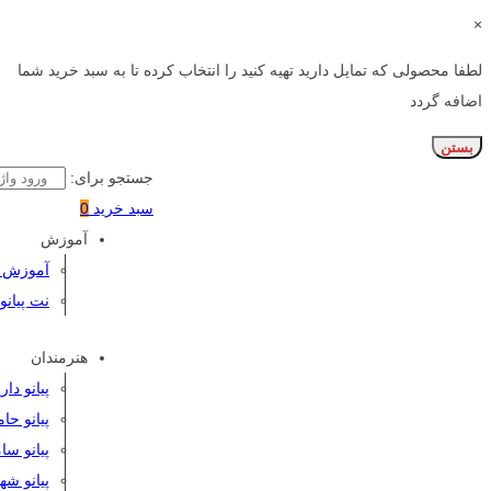
×
لطفا محصولی که تمایل دارید تهیه کنید را انتخاب کرده تا به سبد خرید شما
اضافه گردد
بستن
جستجو برای:
سبد خرید
0
آموزش
آموزش پی
نت پیانو
هنرمندان
پیانو دا
پیانو حا
پیانو سا
پیانو شه