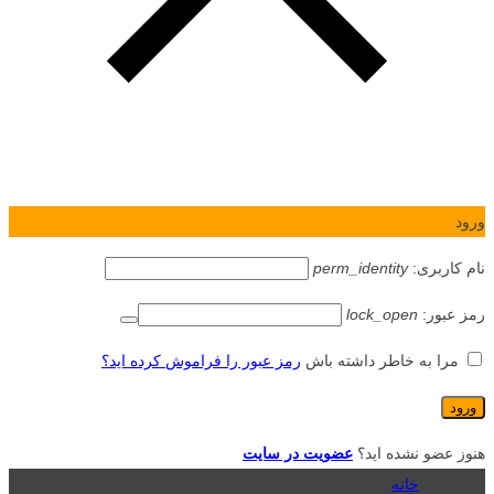
ورود
نام کاربری:
perm_identity
رمز عبور:
lock_open
مرا به خاطر داشته باش
رمز عبور را فراموش کرده اید؟
هنوز عضو نشده اید؟
عضویت در سایت
خانه