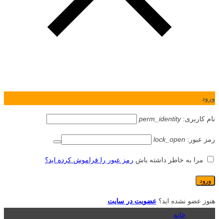
ورود
نام کاربری:
perm_identity
رمز عبور:
lock_open
مرا به خاطر داشته باش
رمز عبور را فراموش کرده اید؟
هنوز عضو نشده اید؟
عضویت در سایت
خانه