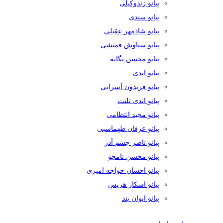
پیانو زندوکیلی
پیانو سندی
پیانو شادمهر عقیلی
پیانو سیاوش قمیشی
پیانو محسن یگانه
پیانو اندی
پیانو فریدون آسرایی
پیانو اندی تلنت
پیانو مجید انتظامی
پیانو عرفان طهماسبی
پیانو ناصر چشم آذر
پیانو محسن نامجو
پیانو احسان خواجه امیری
پیانو اسکار هریس
پیانو ایوان بند