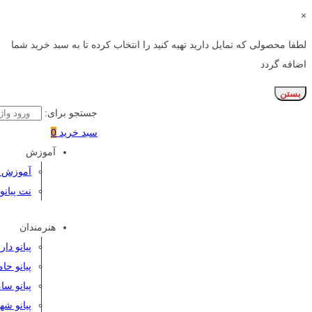
×
لطفا محصولی که تمایل دارید تهیه کنید را انتخاب کرده تا به سبد خرید شما
اضافه گردد
بستن
جستجو برای:
سبد خرید
0
آموزش
آموزش پی
نت پیانو
هنرمندان
پیانو دا
پیانو حا
پیانو سا
پیانو شه