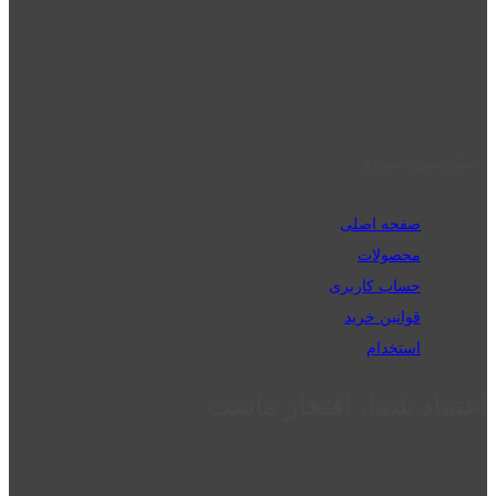
phone_android
02832223098
perm_phone_msg
09192143350
دسترسی سریع
صفحه اصلی
محصولات
حساب کاربری
قوانین خرید
استخدام
اعتماد شما، افتخار ماست