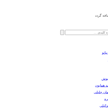
افه گردد
انو
ریوش
مد همایون
مان جلیلی
ره
دوکیلی