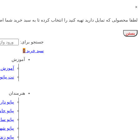
×
لطفا محصولی که تمایل دارید تهیه کنید را انتخاب کرده تا به سبد خرید شما اض
بستن
جستجو برای:
سبد خرید
0
آموزش
آموزش پی
نت پیانو
هنرمندان
پیانو دا
پیانو حا
پیانو سا
پیانو شه
پیانو زن