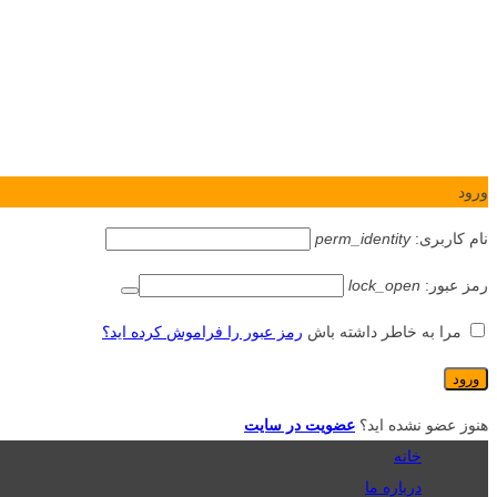
ورود
نام کاربری:
perm_identity
رمز عبور:
lock_open
مرا به خاطر داشته باش
رمز عبور را فراموش کرده اید؟
هنوز عضو نشده اید؟
عضویت در سایت
خانه
درباره ما