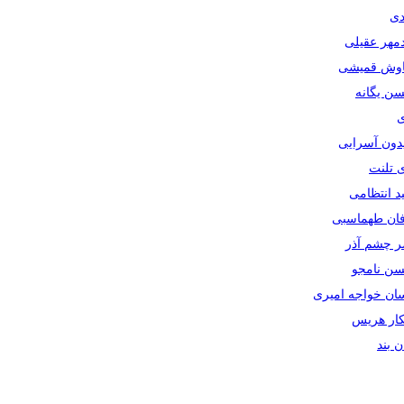
دی
دمهر عقیلی
یاوش قمیشی
سن یگانه
ی
یدون آسرایی
ی تلنت
ید انتظامی
رفان طهماسبی
صر چشم آذر
حسن نامجو
سان خواجه امیری
سکار هریس
ان بند