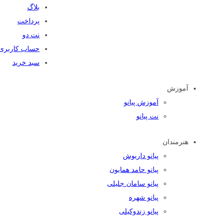
بلاگ
پرداخت
نت دو
حساب کاربری
سبد خرید
آموزش
آموزش پیانو
نت پیانو
هنرمندان
پیانو داریوش
پیانو حامد همایون
پیانو سامان جلیلی
پیانو شهره
پیانو زندوکیلی