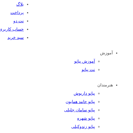
بلاگ
پرداخت
نت دو
حساب کاربری
سبد خرید
آموزش
آموزش پیانو
نت پیانو
هنرمندان
پیانو داریوش
پیانو حامد همایون
پیانو سامان جلیلی
پیانو شهره
پیانو زندوکیلی