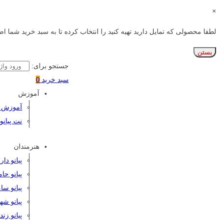
×
لطفا محصولی که تمایل دارید تهیه کنید را انتخاب کرده تا به سبد خرید شما اض
بستن
جستجو برای:
سبد خرید
0
آموزش
آموزش پی
نت پیانو
هنرمندان
پیانو دا
پیانو حا
پیانو سا
پیانو شه
پیانو زن