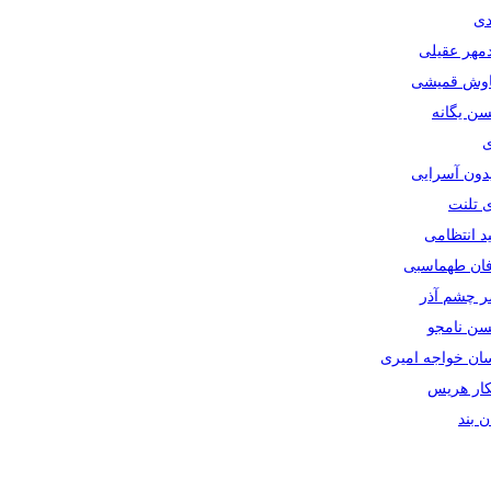
دی
دمهر عقیلی
یاوش قمیشی
سن یگانه
ی
یدون آسرایی
ی تلنت
ید انتظامی
رفان طهماسبی
صر چشم آذر
حسن نامجو
سان خواجه امیری
سکار هریس
ان بند