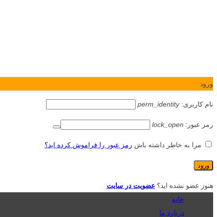
ورود
نام کاربری:
perm_identity
رمز عبور:
lock_open
مرا به خاطر داشته باش
رمز عبور را فراموش کرده اید؟
هنوز عضو نشده اید؟
عضویت در سایت
خانه
درباره ما