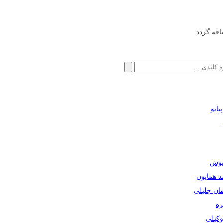
افه گردد
انو
ریوش
مد همایون
مان جلیلی
ره
دوکیلی