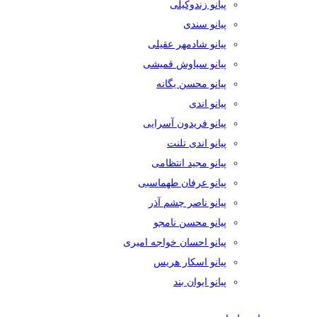
پیانو زندوکیلی
پیانو سندی
پیانو شادمهر عقیلی
پیانو سیاوش قمیشی
پیانو محسن یگانه
پیانو اندی
پیانو فریدون آسرایی
پیانو اندی تلنت
پیانو مجید انتظامی
پیانو عرفان طهماسبی
پیانو ناصر چشم آذر
پیانو محسن نامجو
پیانو احسان خواجه امیری
پیانو اسکار هریس
پیانو ایوان بند