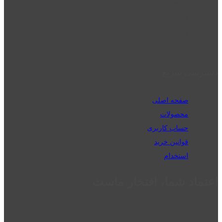
phone_android
02832223098
perm_phone_msg
09192143350
دسترسی سریع
صفحه اصلی
محصولات
حساب کاربری
قوانین خرید
استخدام
اعتماد شما، افتخار ماست