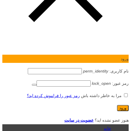
ورود
نام کاربری:
perm_identity
رمز عبور:
lock_open
مرا به خاطر داشته باش
رمز عبور را فراموش کرده اید؟
هنوز عضو نشده اید؟
عضویت در سایت
خانه