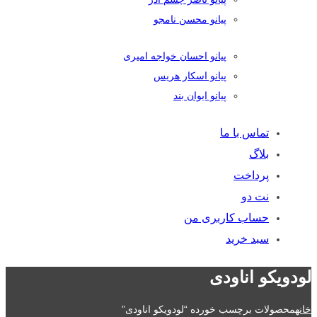
پیانو محسن نامجو
پیانو احسان خواجه امیری
پیانو اسکار هریس
پیانو ایوان بند
تماس با ما
بلاگ
پرداخت
نت دو
حساب کاربری من
سبد خرید
لودویکو اناودی
خانه
محصولات برچسب خورده “لودویکو اناودی”