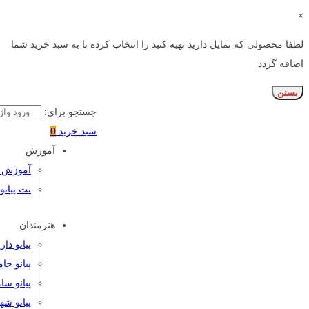
×
لطفا محصولی که تمایل دارید تهیه کنید را انتخاب کرده تا به سبد خرید شما
اضافه گردد
بستن
جستجو برای:
سبد خرید
0
آموزش
آموزش پی
نت پیانو
هنرمندان
پیانو دا
پیانو حا
پیانو سا
پیانو شه