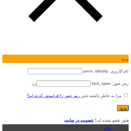
ورود
نام کاربری:
perm_identity
رمز عبور:
lock_open
مرا به خاطر داشته باش
رمز عبور را فراموش کرده اید؟
هنوز عضو نشده اید؟
عضویت در سایت
خانه