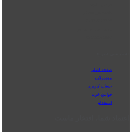
قزوین - الوند
phone_android
02832223098
perm_phone_msg
09192143350
دسترسی سریع
صفحه اصلی
محصولات
حساب کاربری
قوانین خرید
استخدام
اعتماد شما، افتخار ماست