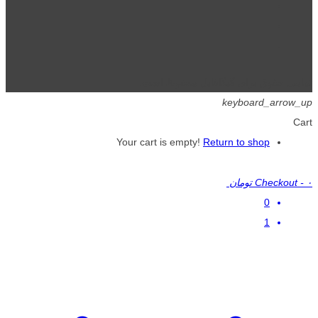
تمامی حقوق برای گیگافایل محفوظ است.
keyboard_arrow_up
Cart
Your cart is empty!
Return to shop
۰ تومان
-
Checkout
0
1