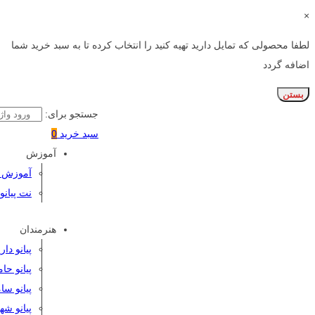
×
لطفا محصولی که تمایل دارید تهیه کنید را انتخاب کرده تا به سبد خرید شما
اضافه گردد
بستن
جستجو برای:
سبد خرید
0
آموزش
آموزش پی
نت پیانو
هنرمندان
پیانو دا
پیانو حا
پیانو سا
پیانو شه