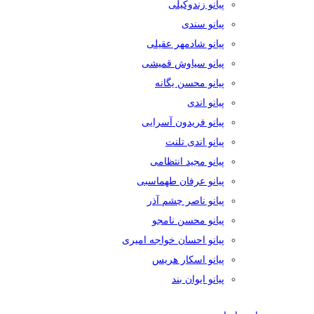
پیانو زندوکیلی
پیانو سندی
پیانو شادمهر عقیلی
پیانو سیاوش قمیشی
پیانو محسن یگانه
پیانو اندی
پیانو فریدون آسرایی
پیانو اندی تلنت
پیانو مجید انتظامی
پیانو عرفان طهماسبی
پیانو ناصر چشم آذر
پیانو محسن نامجو
پیانو احسان خواجه امیری
پیانو اسکار هریس
پیانو ایوان بند