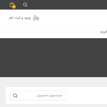
0
ورود و ثبت نام
رید
جستجو
برای: