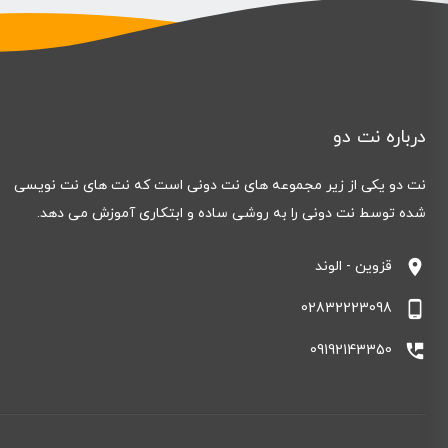
درباره نت دو
نت دو یکی از زیر مجموعه های نت دونی است که نت های نت نویسی
شده توسط نت دونی را به روشی ساده و ابتکاری آموزش می دهد.
location_on
قزوین - الوند
phone_android
02832223098
perm_phone_msg
09192143350