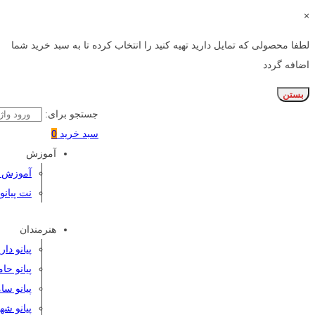
×
لطفا محصولی که تمایل دارید تهیه کنید را انتخاب کرده تا به سبد خرید شما
اضافه گردد
بستن
جستجو برای:
سبد خرید
0
آموزش
آموزش پی
نت پیانو
هنرمندان
پیانو دا
پیانو حا
پیانو سا
پیانو شه