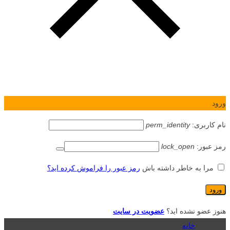
ورود
نام کاربری:
perm_identity
رمز عبور:
lock_open
مرا به خاطر داشته باش
رمز عبور را فراموش کرده اید؟
هنوز عضو نشده اید؟
عضویت در سایت
خانه