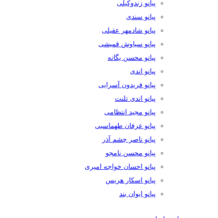
پیانو زندوکیلی
پیانو سندی
پیانو شادمهر عقیلی
پیانو سیاوش قمیشی
پیانو محسن یگانه
پیانو اندی
پیانو فریدون آسرایی
پیانو اندی تلنت
پیانو مجید انتظامی
پیانو عرفان طهماسبی
پیانو ناصر چشم آذر
پیانو محسن نامجو
پیانو احسان خواجه امیری
پیانو اسکار هریس
پیانو ایوان بند