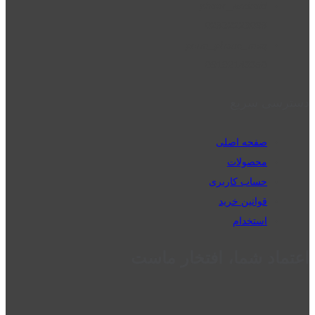
phone_android
02832223098
perm_phone_msg
09192143350
دسترسی سریع
صفحه اصلی
محصولات
حساب کاربری
قوانین خرید
استخدام
اعتماد شما، افتخار ماست