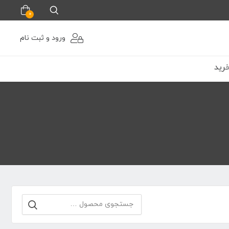
0
ورود و ثبت نام
رید
جستجو
برای: