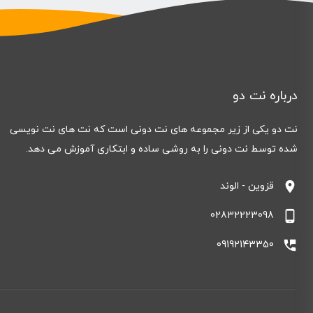
درباره نت دو
نت دو یکی از زیر مجموعه های نت دونی است که نت های نت نویسی
شده توسط نت دونی را به روشی ساده و ابتکاری آموزش می دهد.
location_on
قزوین - الوند
phone_android
02832223098
perm_phone_msg
09192143350