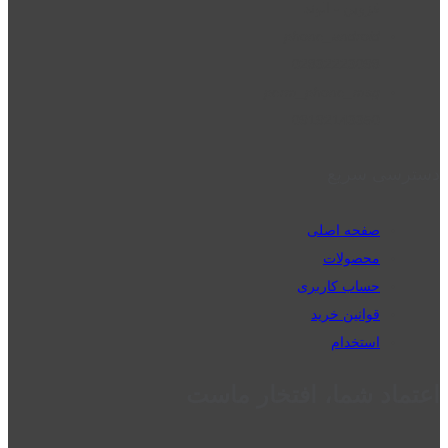
قزوین - الوند
phone_android
02832223098
perm_phone_msg
09192143350
دسترسی سریع
صفحه اصلی
محصولات
حساب کاربری
قوانین خرید
استخدام
اعتماد شما، افتخار ماست