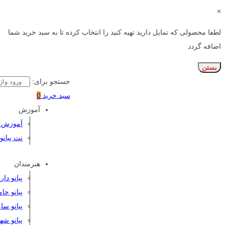
×
لطفا محصولی که تمایل دارید تهیه کنید را انتخاب کرده تا به سبد خرید شما
اضافه گردد
بستن
جستجو برای:
سبد خرید
0
آموزش
آموزش پی
نت پیانو
هنرمندان
پیانو دا
پیانو حا
پیانو سا
پیانو شه