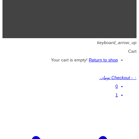
تمامی حقوق برای گیگافایل محفوظ است.
keyboard_arrow_up
Cart
Your cart is empty!
Return to shop
۰ تومان
-
Checkout
0
1