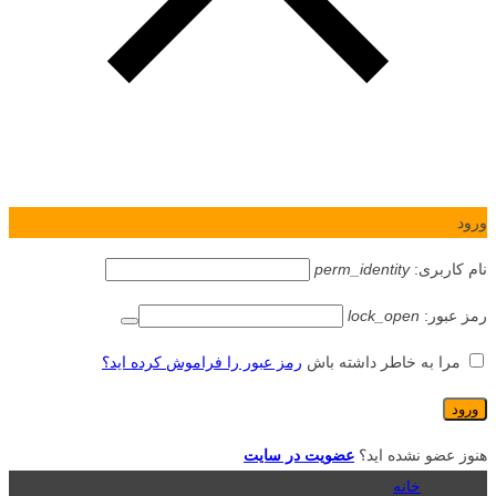
ورود
نام کاربری:
perm_identity
رمز عبور:
lock_open
مرا به خاطر داشته باش
رمز عبور را فراموش کرده اید؟
هنوز عضو نشده اید؟
عضویت در سایت
خانه