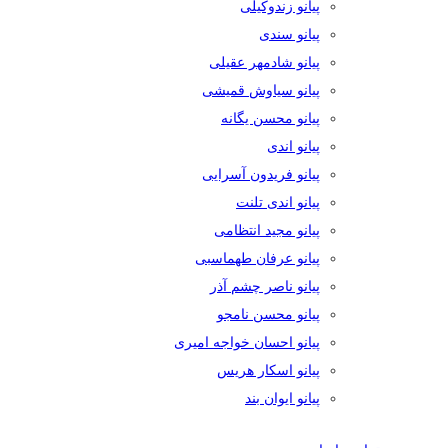
پیانو زندوکیلی
پیانو سندی
پیانو شادمهر عقیلی
پیانو سیاوش قمیشی
پیانو محسن یگانه
پیانو اندی
پیانو فریدون آسرایی
پیانو اندی تلنت
پیانو مجید انتظامی
پیانو عرفان طهماسبی
پیانو ناصر چشم آذر
پیانو محسن نامجو
پیانو احسان خواجه امیری
پیانو اسکار هریس
پیانو ایوان بند