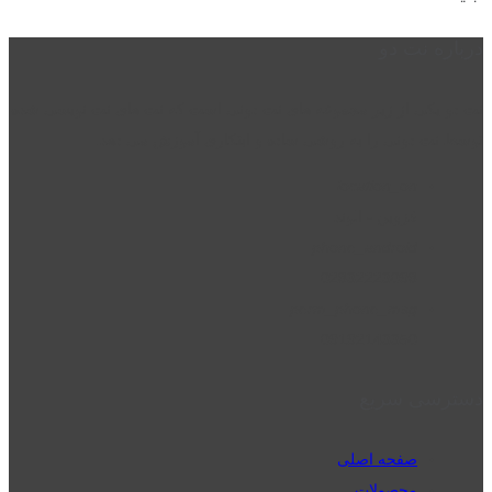
درباره نت دو
نت دو یکی از زیر مجموعه های نت دونی است که نت های نت نویسی شده
توسط نت دونی را به روشی ساده و ابتکاری آموزش می دهد.
location_on
قزوین - الوند
phone_android
02832223098
perm_phone_msg
09192143350
دسترسی سریع
صفحه اصلی
محصولات