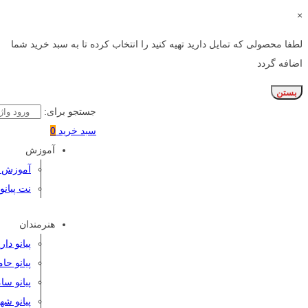
×
لطفا محصولی که تمایل دارید تهیه کنید را انتخاب کرده تا به سبد خرید شما
اضافه گردد
بستن
جستجو برای:
سبد خرید
0
آموزش
آموزش پی
نت پیانو
هنرمندان
پیانو دا
پیانو حا
پیانو سا
پیانو شه