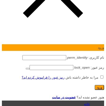
ورود
نام کاربری:
perm_identity
رمز عبور:
lock_open
مرا به خاطر داشته باش
رمز عبور را فراموش کرده اید؟
هنوز عضو نشده اید؟
عضویت در سایت
خانه