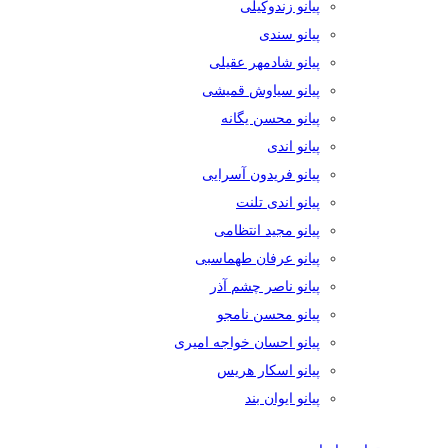
پیانو زندوکیلی
پیانو سندی
پیانو شادمهر عقیلی
پیانو سیاوش قمیشی
پیانو محسن یگانه
پیانو اندی
پیانو فریدون آسرایی
پیانو اندی تلنت
پیانو مجید انتظامی
پیانو عرفان طهماسبی
پیانو ناصر چشم آذر
پیانو محسن نامجو
پیانو احسان خواجه امیری
پیانو اسکار هریس
پیانو ایوان بند