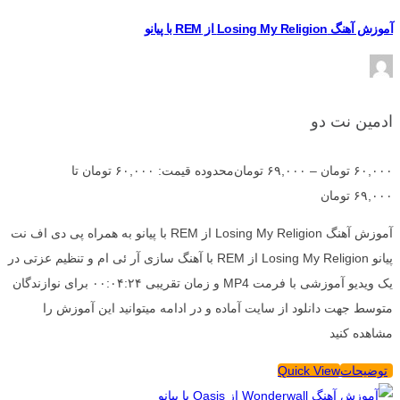
آموزش آهنگ Losing My Religion از REM با پیانو
ادمین نت دو
۶۰,۰۰۰
تومان
–
۶۹,۰۰۰
تومان
محدوده قیمت: ۶۰,۰۰۰ تومان تا
۶۹,۰۰۰ تومان
آموزش آهنگ Losing My Religion از REM با پیانو به همراه پی دی اف نت
پیانو Losing My Religion از REM با آهنگ سازی آر ئی ام و تنظیم عزتی در
یک ویدیو آموزشی با فرمت MP4 و زمان تقریبی ۰۰:۰۴:۲۴ برای نوازندگان
متوسط جهت دانلود از سایت آماده و در ادامه میتوانید این آموزش را
مشاهده کنید
توضیحات
Quick View