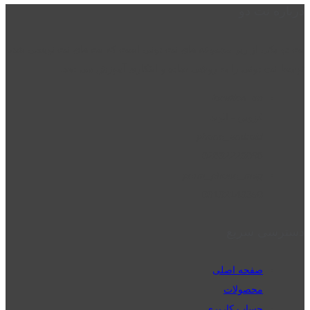
درباره نت دو
نت دو یکی از زیر مجموعه های نت دونی است که نت های نت نویسی شده
توسط نت دونی را به روشی ساده و ابتکاری آموزش می دهد.
location_on
قزوین - الوند
phone_android
02832223098
perm_phone_msg
09192143350
دسترسی سریع
صفحه اصلی
محصولات
حساب کاربری