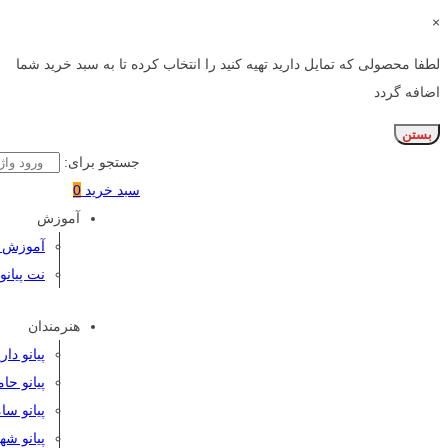
×
لطفا محصولی که تمایل دارید تهیه کنید را انتخاب کرده تا به سبد خرید شما
اضافه گردد
بستن
جستجو برای:
سبد خرید
0
آموزش
آموزش پی
نت پیانو
هنرمندان
پیانو دا
پیانو حا
پیانو سا
پیانو شه