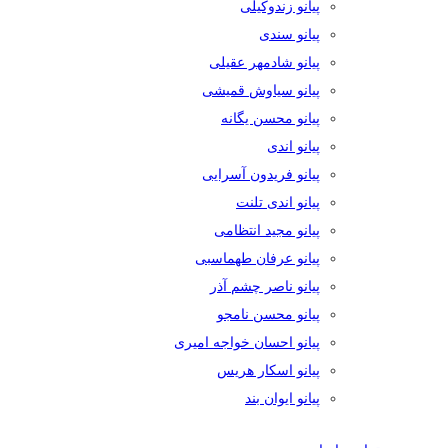
پیانو زندوکیلی
پیانو سندی
پیانو شادمهر عقیلی
پیانو سیاوش قمیشی
پیانو محسن یگانه
پیانو اندی
پیانو فریدون آسرایی
پیانو اندی تلنت
پیانو مجید انتظامی
پیانو عرفان طهماسبی
پیانو ناصر چشم آذر
پیانو محسن نامجو
پیانو احسان خواجه امیری
پیانو اسکار هریس
پیانو ایوان بند