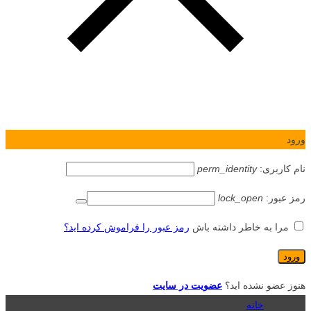
ورود
نام کاربری:
perm_identity
رمز عبور:
lock_open
مرا به خاطر داشته باش
رمز عبور را فراموش کرده اید؟
هنوز عضو نشده اید؟
عضویت در سایت
خانه