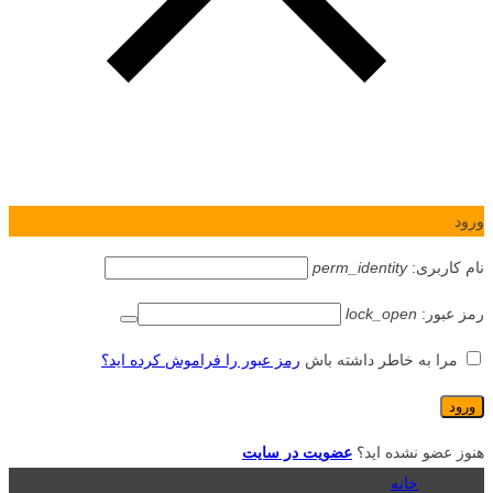
ورود
نام کاربری:
perm_identity
رمز عبور:
lock_open
مرا به خاطر داشته باش
رمز عبور را فراموش کرده اید؟
هنوز عضو نشده اید؟
عضویت در سایت
خانه