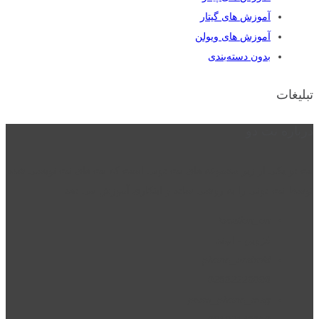
آموزش های گیتار
آموزش های ویولن
بدون دسته‌بندی
تبلیغات
درباره نت دو
نت دو یکی از زیر مجموعه های نت دونی است که نت های نت نویسی شده
توسط نت دونی را به روشی ساده و ابتکاری آموزش می دهد.
location_on
قزوین - الوند
phone_android
02832223098
perm_phone_msg