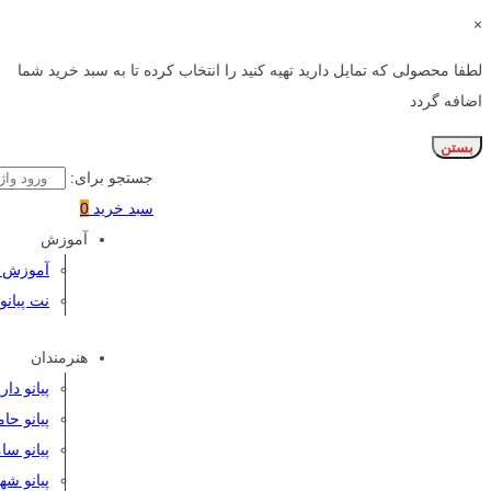
×
لطفا محصولی که تمایل دارید تهیه کنید را انتخاب کرده تا به سبد خرید شما
اضافه گردد
بستن
جستجو برای:
سبد خرید
0
آموزش
آموزش پی
نت پیانو
هنرمندان
پیانو دا
پیانو حا
پیانو سا
پیانو شه