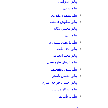
پیانو زندوکیلی
پیانو سندی
پیانو شادمهر عقیلی
پیانو سیاوش قمیشی
پیانو محسن یگانه
پیانو اندی
پیانو فریدون آسرایی
پیانو اندی تلنت
پیانو مجید انتظامی
پیانو عرفان طهماسبی
پیانو ناصر چشم آذر
پیانو محسن نامجو
پیانو احسان خواجه امیری
پیانو اسکار هریس
پیانو ایوان بند