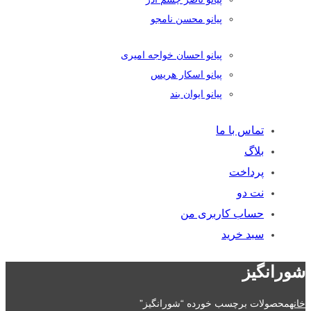
پیانو محسن نامجو
پیانو احسان خواجه امیری
پیانو اسکار هریس
پیانو ایوان بند
تماس با ما
بلاگ
پرداخت
نت دو
حساب کاربری من
سبد خرید
شورانگیز
خانه
محصولات برچسب خورده “شورانگیز”