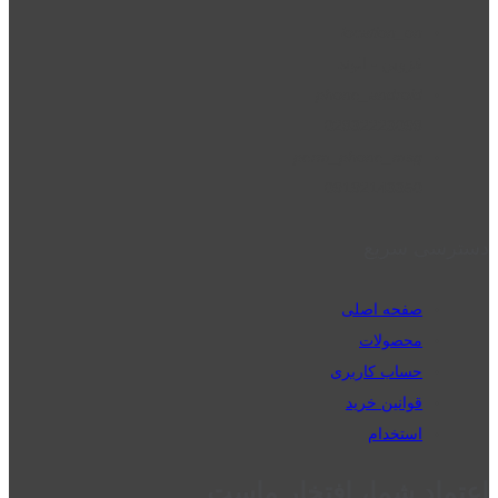
location_on
قزوین - الوند
phone_android
02832223098
perm_phone_msg
09192143350
دسترسی سریع
صفحه اصلی
محصولات
حساب کاربری
قوانین خرید
استخدام
اعتماد شما، افتخار ماست