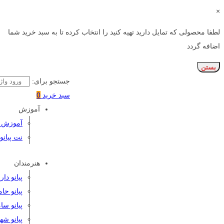
×
لطفا محصولی که تمایل دارید تهیه کنید را انتخاب کرده تا به سبد خرید شما
اضافه گردد
بستن
جستجو برای:
سبد خرید
0
آموزش
آموزش پی
نت پیانو
هنرمندان
پیانو دا
پیانو حا
پیانو سا
پیانو شه