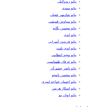
پیانو زندوکیلی
پیانو سندی
پیانو شادمهر عقیلی
پیانو سیاوش قمیشی
پیانو محسن یگانه
پیانو اندی
پیانو فریدون آسرایی
پیانو اندی تلنت
پیانو مجید انتظامی
پیانو عرفان طهماسبی
پیانو ناصر چشم آذر
پیانو محسن نامجو
پیانو احسان خواجه امیری
پیانو اسکار هریس
پیانو ایوان بند