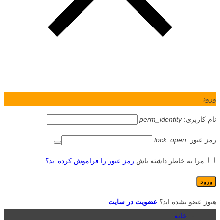
ورود
نام کاربری:
perm_identity
رمز عبور:
lock_open
مرا به خاطر داشته باش
رمز عبور را فراموش کرده اید؟
هنوز عضو نشده اید؟
عضویت در سایت
خانه