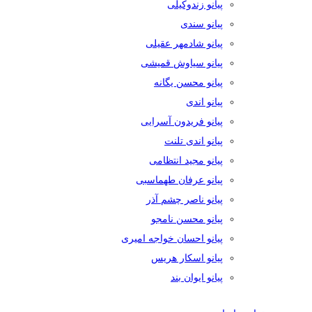
پیانو زندوکیلی
پیانو سندی
پیانو شادمهر عقیلی
پیانو سیاوش قمیشی
پیانو محسن یگانه
پیانو اندی
پیانو فریدون آسرایی
پیانو اندی تلنت
پیانو مجید انتظامی
پیانو عرفان طهماسبی
پیانو ناصر چشم آذر
پیانو محسن نامجو
پیانو احسان خواجه امیری
پیانو اسکار هریس
پیانو ایوان بند