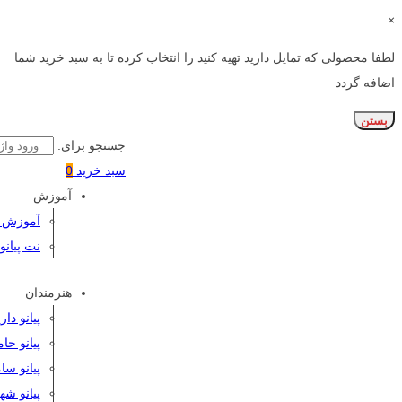
×
لطفا محصولی که تمایل دارید تهیه کنید را انتخاب کرده تا به سبد خرید شما
اضافه گردد
بستن
جستجو برای:
سبد خرید
0
آموزش
آموزش پی
نت پیانو
هنرمندان
پیانو دا
پیانو حا
پیانو سا
پیانو شه