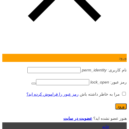
ورود
نام کاربری:
perm_identity
رمز عبور:
lock_open
مرا به خاطر داشته باش
رمز عبور را فراموش کرده اید؟
هنوز عضو نشده اید؟
عضویت در سایت
خانه