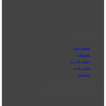
phone_android
02832223098
perm_phone_msg
09192143350
دسترسی سریع
صفحه اصلی
محصولات
حساب کاربری
قوانین خرید
استخدام
اعتماد شما، افتخار ماست