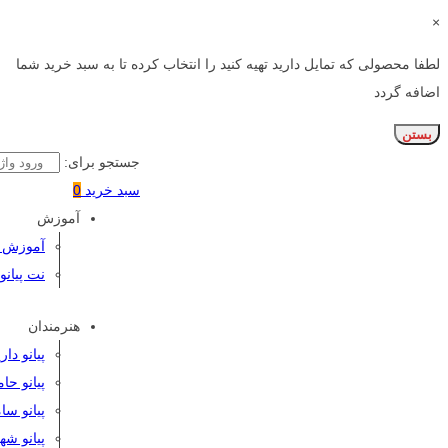
×
لطفا محصولی که تمایل دارید تهیه کنید را انتخاب کرده تا به سبد خرید شما
اضافه گردد
بستن
جستجو برای:
سبد خرید
0
آموزش
آموزش پی
نت پیانو
هنرمندان
پیانو دا
پیانو حا
پیانو سا
پیانو شه