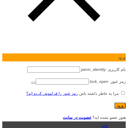
ورود
نام کاربری:
perm_identity
رمز عبور:
lock_open
مرا به خاطر داشته باش
رمز عبور را فراموش کرده اید؟
هنوز عضو نشده اید؟
عضویت در سایت
خانه