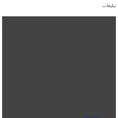
تبلیغات
درباره نت دو
نت دو یکی از زیر مجموعه های نت دونی است که نت های نت نویسی شده
توسط نت دونی را به روشی ساده و ابتکاری آموزش می دهد.
location_on
قزوین - الوند
phone_android
02832223098
perm_phone_msg
09192143350
دسترسی سریع
صفحه اصلی