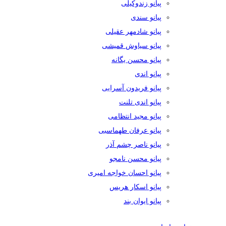
پیانو زندوکیلی
پیانو سندی
پیانو شادمهر عقیلی
پیانو سیاوش قمیشی
پیانو محسن یگانه
پیانو اندی
پیانو فریدون آسرایی
پیانو اندی تلنت
پیانو مجید انتظامی
پیانو عرفان طهماسبی
پیانو ناصر چشم آذر
پیانو محسن نامجو
پیانو احسان خواجه امیری
پیانو اسکار هریس
پیانو ایوان بند