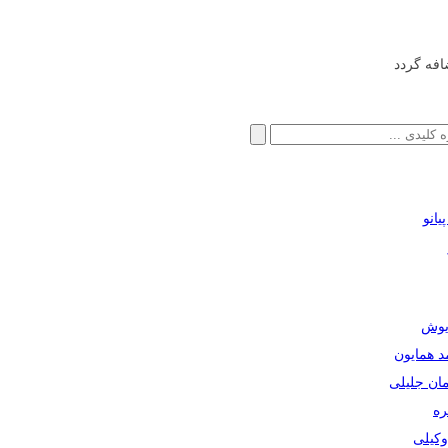
افه گردد
انو
ریوش
مد همایون
مان جلیلی
ره
دوکیلی