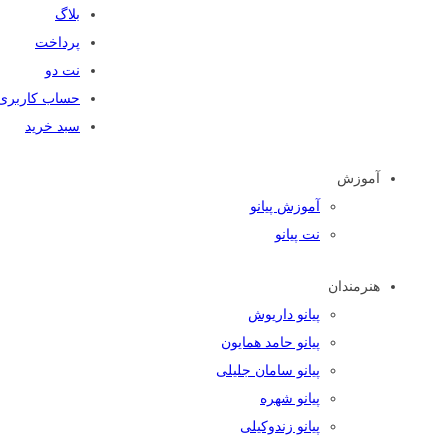
بلاگ
پرداخت
نت دو
حساب کاربری
سبد خرید
آموزش
آموزش پیانو
نت پیانو
هنرمندان
پیانو داریوش
پیانو حامد همایون
پیانو سامان جلیلی
پیانو شهره
پیانو زندوکیلی