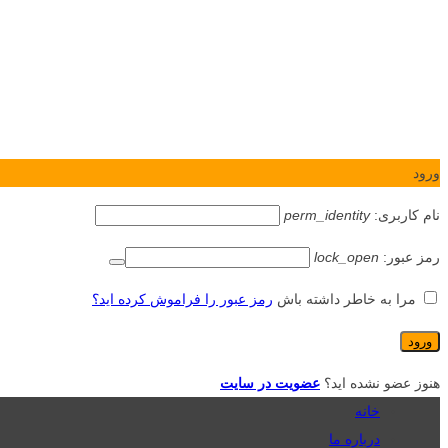
ورود
نام کاربری:
perm_identity
رمز عبور:
lock_open
مرا به خاطر داشته باش
رمز عبور را فراموش کرده اید؟
هنوز عضو نشده اید؟
عضویت در سایت
خانه
درباره ما