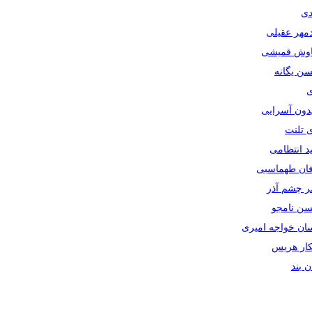
دی
دمهر عقیلی
یاوش قمیشی
سن یگانه
ی
یدون آسرایی
ی تلنت
ید انتظامی
رفان طهماسبی
صر چشم آذر
حسن نامجو
سان خواجه امیری
سکار هریس
ان بند