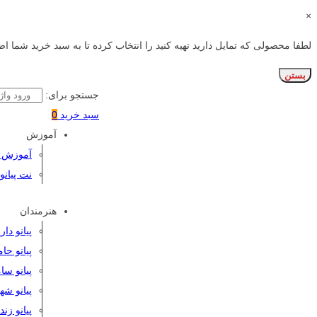
×
لطفا محصولی که تمایل دارید تهیه کنید را انتخاب کرده تا به سبد خرید شما اض
بستن
جستجو برای:
سبد خرید
0
آموزش
آموزش پی
نت پیانو
هنرمندان
پیانو دا
پیانو حا
پیانو سا
پیانو شه
پیانو زن