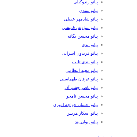
پیانو زندوکیلی
پیانو سندی
پیانو شادمهر عقیلی
پیانو سیاوش قمیشی
پیانو محسن یگانه
پیانو اندی
پیانو فریدون آسرایی
پیانو اندی تلنت
پیانو مجید انتظامی
پیانو عرفان طهماسبی
پیانو ناصر چشم آذر
پیانو محسن نامجو
پیانو احسان خواجه امیری
پیانو اسکار هریس
پیانو ایوان بند