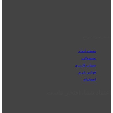
phone_android
02832223098
perm_phone_msg
09192143350
دسترسی سریع
صفحه اصلی
محصولات
حساب کاربری
قوانین خرید
استخدام
اعتماد شما، افتخار ماست