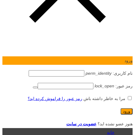
ورود
نام کاربری:
perm_identity
رمز عبور:
lock_open
مرا به خاطر داشته باش
رمز عبور را فراموش کرده اید؟
هنوز عضو نشده اید؟
عضویت در سایت
خانه