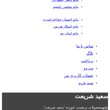
پیانو محسن نامجو
پیانو احسان خواجه امیری
پیانو اسکار هریس
پیانو ایوان بند
تماس با ما
بلاگ
پرداخت
نت دو
حساب کاربری من
سبد خرید
سعید شریعت
خانه
محصولات برچسب خورده “سعید شریعت”