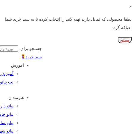
×
لطفا محصولی که تمایل دارید تهیه کنید را انتخاب کرده تا به سبد خرید شما
اضافه گردد
بستن
جستجو برای:
سبد خرید
0
آموزش
آموزش پی
نت پیانو
هنرمندان
پیانو دا
پیانو حا
پیانو سا
پیانو شه