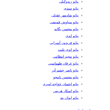
پیانو زندوکیلی
پیانو سندی
پیانو شادمهر عقیلی
پیانو سیاوش قمیشی
پیانو محسن یگانه
پیانو اندی
پیانو فریدون آسرایی
پیانو اندی تلنت
پیانو مجید انتظامی
پیانو عرفان طهماسبی
پیانو ناصر چشم آذر
پیانو محسن نامجو
پیانو احسان خواجه امیری
پیانو اسکار هریس
پیانو ایوان بند