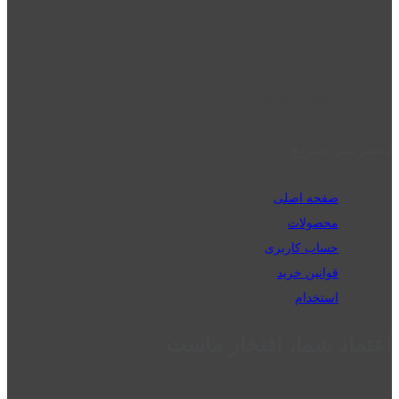
قزوین - الوند
phone_android
02832223098
perm_phone_msg
09192143350
دسترسی سریع
صفحه اصلی
محصولات
حساب کاربری
قوانین خرید
استخدام
اعتماد شما، افتخار ماست