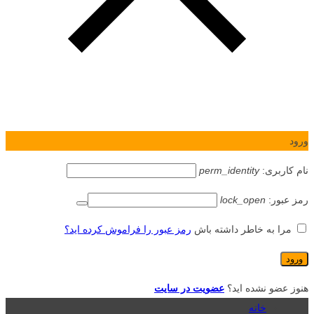
ورود
نام کاربری:
perm_identity
رمز عبور:
lock_open
مرا به خاطر داشته باش
رمز عبور را فراموش کرده اید؟
هنوز عضو نشده اید؟
عضویت در سایت
خانه