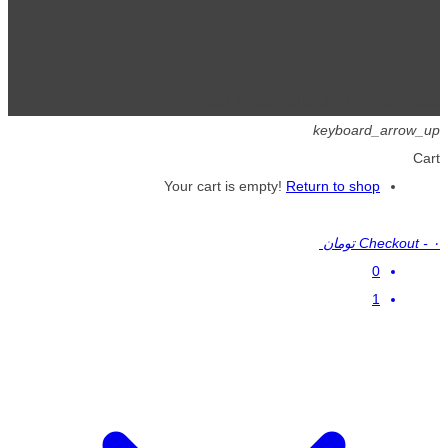
تمامی حقوق برای گیگافایل محفوظ است.
keyboard_arrow_up
Cart
Your cart is empty!
Return to shop
۰ تومان
-
Checkout
0
1