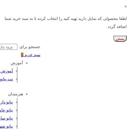
×
لطفا محصولی که تمایل دارید تهیه کنید را انتخاب کرده تا به سبد خرید شما
اضافه گردد
بستن
جستجو برای:
سبد خرید
0
آموزش
آموزش پی
نت پیانو
هنرمندان
پیانو دا
پیانو حا
پیانو سا
پیانو شه