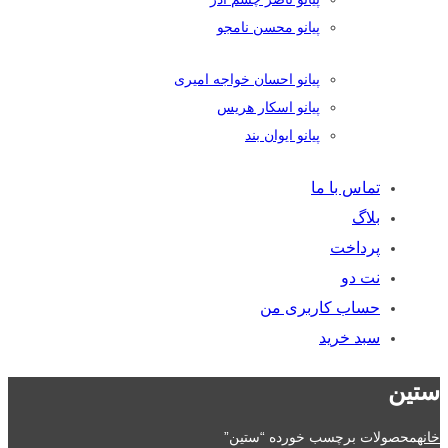
پیانو محسن نامجو
پیانو احسان خواجه امیری
پیانو اسکار هریس
پیانو ایوان بند
تماس با ما
بلاگ
پرداخت
نت دو
حساب کاربری من
سبد خرید
ستین
خانه
محصولات برچسب خورده “ستین”