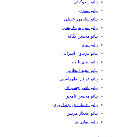
پیانو زندوکیلی
پیانو سندی
پیانو شادمهر عقیلی
پیانو سیاوش قمیشی
پیانو محسن یگانه
پیانو اندی
پیانو فریدون آسرایی
پیانو اندی تلنت
پیانو مجید انتظامی
پیانو عرفان طهماسبی
پیانو ناصر چشم آذر
پیانو محسن نامجو
پیانو احسان خواجه امیری
پیانو اسکار هریس
پیانو ایوان بند