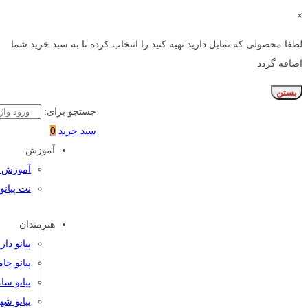
×
لطفا محصولی که تمایل دارید تهیه کنید را انتخاب کرده تا به سبد خرید شما
اضافه گردد
بستن
جستجو برای:
سبد خرید
0
آموزش
آموزش پی
نت پیانو
هنرمندان
پیانو دا
پیانو حا
پیانو سا
پیانو شه