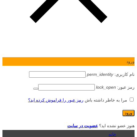
ورود
نام کاربری:
perm_identity
رمز عبور:
lock_open
مرا به خاطر داشته باش
رمز عبور را فراموش کرده اید؟
هنوز عضو نشده اید؟
عضویت در سایت
خانه