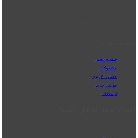
02832223098
perm_phone_msg
09192143350
دسترسی سریع
صفحه اصلی
محصولات
حساب کاربری
قوانین خرید
استخدام
اعتماد شما، افتخار ماست
صفحه اصلی