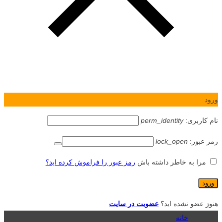
ورود
نام کاربری:
perm_identity
رمز عبور:
lock_open
مرا به خاطر داشته باش
رمز عبور را فراموش کرده اید؟
هنوز عضو نشده اید؟
عضویت در سایت
خانه