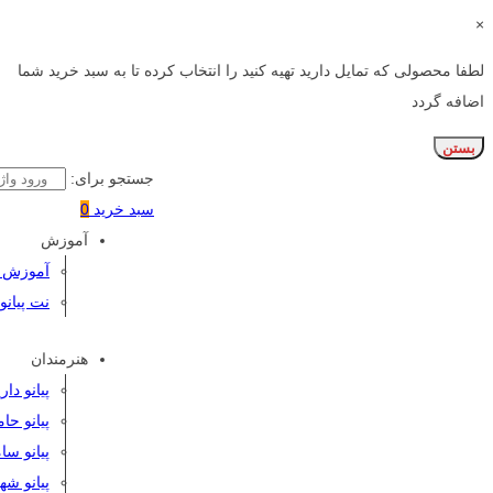
×
لطفا محصولی که تمایل دارید تهیه کنید را انتخاب کرده تا به سبد خرید شما
اضافه گردد
بستن
جستجو برای:
سبد خرید
0
آموزش
آموزش پی
نت پیانو
هنرمندان
پیانو دا
پیانو حا
پیانو سا
پیانو شه