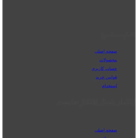
02832223098
perm_phone_msg
09192143350
دسترسی سریع
صفحه اصلی
محصولات
حساب کاربری
قوانین خرید
استخدام
اعتماد شما، افتخار ماست
صفحه اصلی