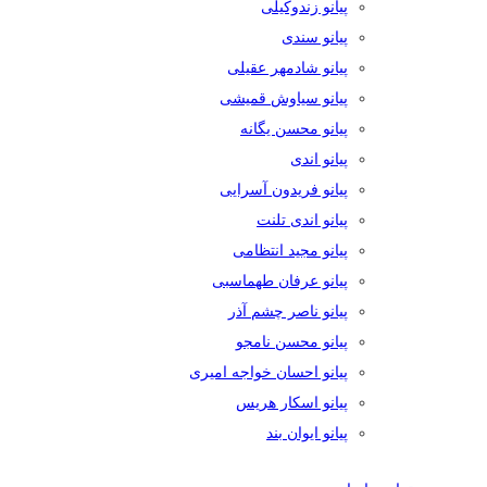
پیانو زندوکیلی
پیانو سندی
پیانو شادمهر عقیلی
پیانو سیاوش قمیشی
پیانو محسن یگانه
پیانو اندی
پیانو فریدون آسرایی
پیانو اندی تلنت
پیانو مجید انتظامی
پیانو عرفان طهماسبی
پیانو ناصر چشم آذر
پیانو محسن نامجو
پیانو احسان خواجه امیری
پیانو اسکار هریس
پیانو ایوان بند