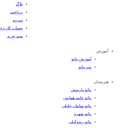
بلاگ
پرداخت
نت دو
حساب کاربری
سبد خرید
آموزش
آموزش پیانو
نت پیانو
هنرمندان
پیانو داریوش
پیانو حامد همایون
پیانو سامان جلیلی
پیانو شهره
پیانو زندوکیلی