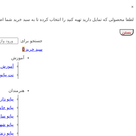
×
لطفا محصولی که تمایل دارید تهیه کنید را انتخاب کرده تا به سبد خرید شما اض
بستن
جستجو برای:
سبد خرید
0
آموزش
آموزش پی
نت پیانو
هنرمندان
پیانو دا
پیانو حا
پیانو سا
پیانو شه
پیانو زن