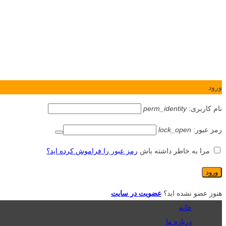
ورود
نام کاربری:
perm_identity
رمز عبور:
lock_open
مرا به خاطر داشته باش
رمز عبور را فراموش کرده اید؟
هنوز عضو نشده اید؟
عضویت در سایت
خانه
درباره ما