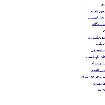
دی
دمهر عقیلی
یاوش قمیشی
سن یگانه
ی
یدون آسرایی
ی تلنت
ید انتظامی
رفان طهماسبی
صر چشم آذر
حسن نامجو
سان خواجه امیری
سکار هریس
ان بند