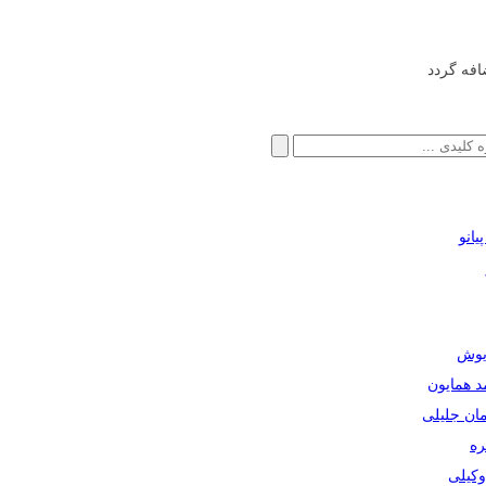
افه گردد
انو
ریوش
مد همایون
مان جلیلی
ره
دوکیلی