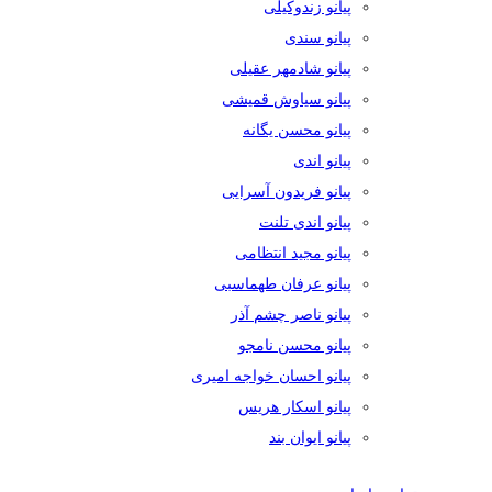
پیانو زندوکیلی
پیانو سندی
پیانو شادمهر عقیلی
پیانو سیاوش قمیشی
پیانو محسن یگانه
پیانو اندی
پیانو فریدون آسرایی
پیانو اندی تلنت
پیانو مجید انتظامی
پیانو عرفان طهماسبی
پیانو ناصر چشم آذر
پیانو محسن نامجو
پیانو احسان خواجه امیری
پیانو اسکار هریس
پیانو ایوان بند