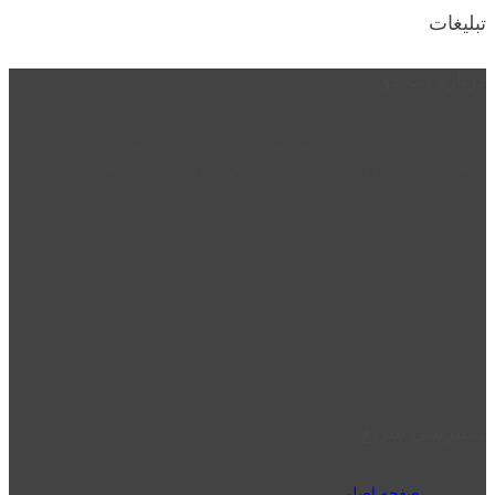
تبلیغات
درباره نت دو
نت دو یکی از زیر مجموعه های نت دونی است که نت های نت نویسی شده
توسط نت دونی را به روشی ساده و ابتکاری آموزش می دهد.
location_on
قزوین - الوند
phone_android
02832223098
perm_phone_msg
09192143350
دسترسی سریع
صفحه اصلی