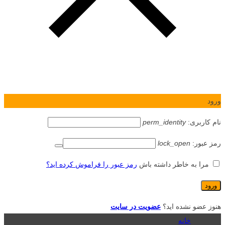
ورود
نام کاربری:
perm_identity
رمز عبور:
lock_open
مرا به خاطر داشته باش
رمز عبور را فراموش کرده اید؟
هنوز عضو نشده اید؟
عضویت در سایت
خانه