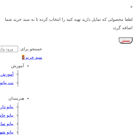
×
لطفا محصولی که تمایل دارید تهیه کنید را انتخاب کرده تا به سبد خرید شما
اضافه گردد
بستن
جستجو برای:
سبد خرید
0
آموزش
آموزش پی
نت پیانو
هنرمندان
پیانو دا
پیانو حا
پیانو سا
پیانو شه