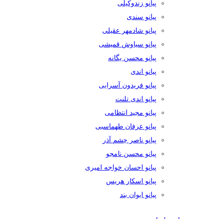
پیانو زندوکیلی
پیانو سندی
پیانو شادمهر عقیلی
پیانو سیاوش قمیشی
پیانو محسن یگانه
پیانو اندی
پیانو فریدون آسرایی
پیانو اندی تلنت
پیانو مجید انتظامی
پیانو عرفان طهماسبی
پیانو ناصر چشم آذر
پیانو محسن نامجو
پیانو احسان خواجه امیری
پیانو اسکار هریس
پیانو ایوان بند