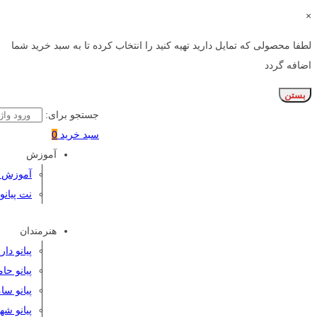
×
لطفا محصولی که تمایل دارید تهیه کنید را انتخاب کرده تا به سبد خرید شما
اضافه گردد
بستن
جستجو برای:
سبد خرید
0
آموزش
آموزش پی
نت پیانو
هنرمندان
پیانو دا
پیانو حا
پیانو سا
پیانو شه