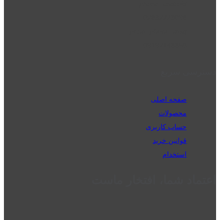
phone_android
02832223098
perm_phone_msg
09192143350
دسترسی سریع
صفحه اصلی
محصولات
حساب کاربری
قوانین خرید
استخدام
اعتماد شما، افتخار ماست