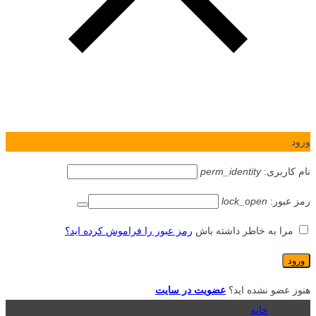
ورود
نام کاربری:
perm_identity
رمز عبور:
lock_open
مرا به خاطر داشته باش
رمز عبور را فراموش کرده اید؟
هنوز عضو نشده اید؟
عضویت در سایت
خانه