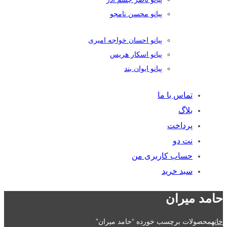
پیانو محسن نامجو
پیانو احسان خواجه امیری
پیانو اسکار هریس
پیانو ایوان بند
تماس با ما
بلاگ
پرداخت
نت دو
حساب کاربری من
سبد خرید
حامد میران
خانه
محصولات برچسب خورده “حامد میران”