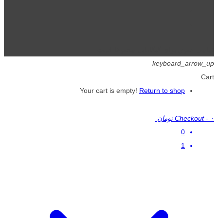
تمامی حقوق برای گیگافایل محفوظ است.
keyboard_arrow_up
Cart
Your cart is empty!
Return to shop
۰ تومان
-
Checkout
0
1