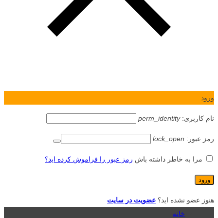
ورود
نام کاربری:
perm_identity
رمز عبور:
lock_open
مرا به خاطر داشته باش
رمز عبور را فراموش کرده اید؟
هنوز عضو نشده اید؟
عضویت در سایت
خانه