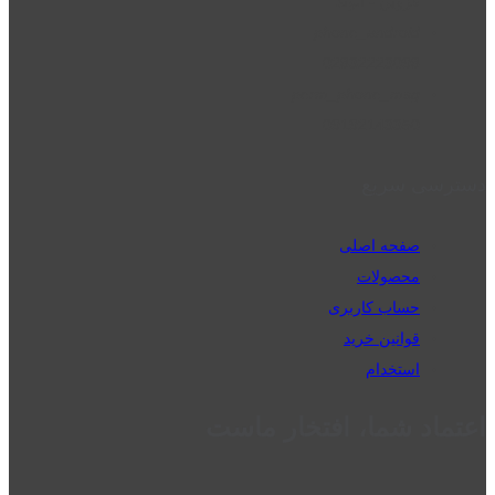
قزوین - الوند
phone_android
02832223098
perm_phone_msg
09192143350
دسترسی سریع
صفحه اصلی
محصولات
حساب کاربری
قوانین خرید
استخدام
اعتماد شما، افتخار ماست