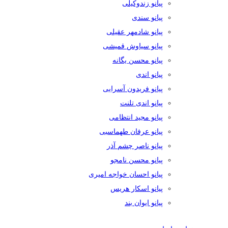
پیانو زندوکیلی
پیانو سندی
پیانو شادمهر عقیلی
پیانو سیاوش قمیشی
پیانو محسن یگانه
پیانو اندی
پیانو فریدون آسرایی
پیانو اندی تلنت
پیانو مجید انتظامی
پیانو عرفان طهماسبی
پیانو ناصر چشم آذر
پیانو محسن نامجو
پیانو احسان خواجه امیری
پیانو اسکار هریس
پیانو ایوان بند