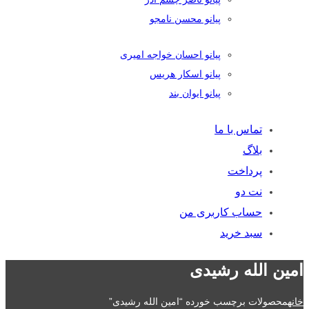
پیانو محسن نامجو
پیانو احسان خواجه امیری
پیانو اسکار هریس
پیانو ایوان بند
تماس با ما
بلاگ
پرداخت
نت دو
حساب کاربری من
سبد خرید
امین الله رشیدی
خانه
محصولات برچسب خورده “امین الله رشیدی”