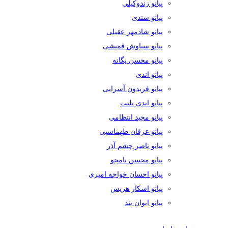
پیانو زندوکیلی
پیانو سندی
پیانو شادمهر عقیلی
پیانو سیاوش قمیشی
پیانو محسن یگانه
پیانو اندی
پیانو فریدون آسرایی
پیانو اندی تلنت
پیانو مجید انتظامی
پیانو عرفان طهماسبی
پیانو ناصر چشم آذر
پیانو محسن نامجو
پیانو احسان خواجه امیری
پیانو اسکار هریس
پیانو ایوان بند