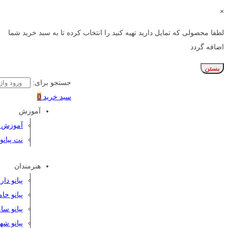
×
لطفا محصولی که تمایل دارید تهیه کنید را انتخاب کرده تا به سبد خرید شما
اضافه گردد
بستن
جستجو برای:
سبد خرید
0
آموزش
آموزش پی
نت پیانو
هنرمندان
پیانو دا
پیانو حا
پیانو سا
پیانو شه