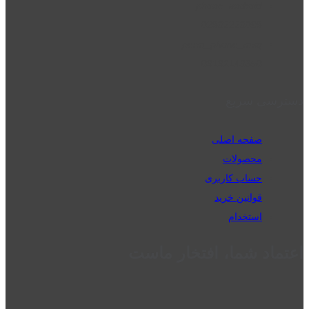
phone_android
02832223098
perm_phone_msg
09192143350
دسترسی سریع
صفحه اصلی
محصولات
حساب کاربری
قوانین خرید
استخدام
اعتماد شما، افتخار ماست