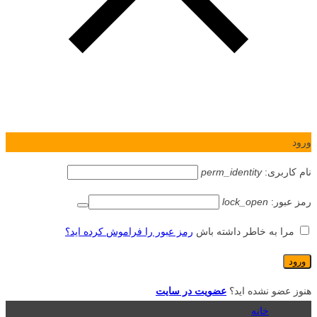
ورود
نام کاربری:
perm_identity
رمز عبور:
lock_open
مرا به خاطر داشته باش
رمز عبور را فراموش کرده اید؟
هنوز عضو نشده اید؟
عضویت در سایت
خانه