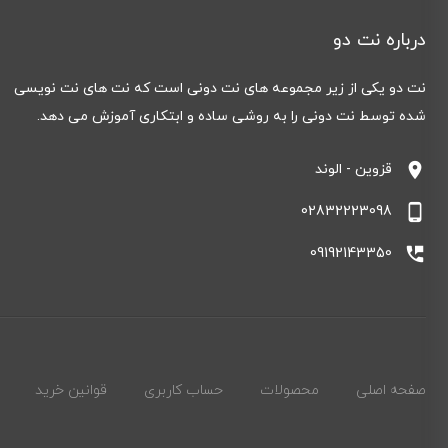
درباره نت دو
نت دو یکی از زیر مجموعه های نت دونی است که نت های نت نویسی
شده توسط نت دونی را به روشی ساده و ابتکاری آموزش می دهد.
location_on
قزوین - الوند
phone_android
02832223098
perm_phone_msg
09192143350
صفحه اصلی
محصولات
حساب کاربری
قوانین خرید