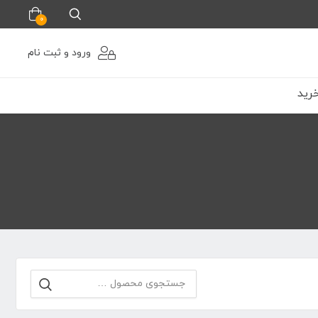
0
ورود و ثبت نام
رید
جستجو
برای: