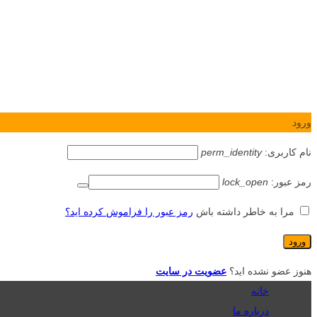
ورود
نام کاربری:
perm_identity
رمز عبور:
lock_open
مرا به خاطر داشته باش
رمز عبور را فراموش کرده اید؟
هنوز عضو نشده اید؟
عضویت در سایت
خانه
درباره ما