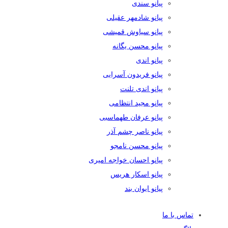
پیانو سندی
پیانو شادمهر عقیلی
پیانو سیاوش قمیشی
پیانو محسن یگانه
پیانو اندی
پیانو فریدون آسرایی
پیانو اندی تلنت
پیانو مجید انتظامی
پیانو عرفان طهماسبی
پیانو ناصر چشم آذر
پیانو محسن نامجو
پیانو احسان خواجه امیری
پیانو اسکار هریس
پیانو ایوان بند
تماس با ما