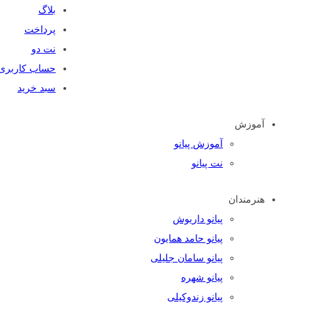
بلاگ
پرداخت
نت دو
حساب کاربری
سبد خرید
آموزش
آموزش پیانو
نت پیانو
هنرمندان
پیانو داریوش
پیانو حامد همایون
پیانو سامان جلیلی
پیانو شهره
پیانو زندوکیلی