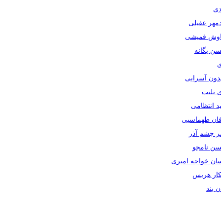
دی
دمهر عقیلی
یاوش قمیشی
سن یگانه
ی
یدون آسرایی
ی تلنت
ید انتظامی
رفان طهماسبی
صر چشم آذر
حسن نامجو
سان خواجه امیری
سکار هریس
ان بند