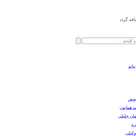
افه گردد
انو
ریوش
مد همایون
مان جلیلی
ره
دوکیلی