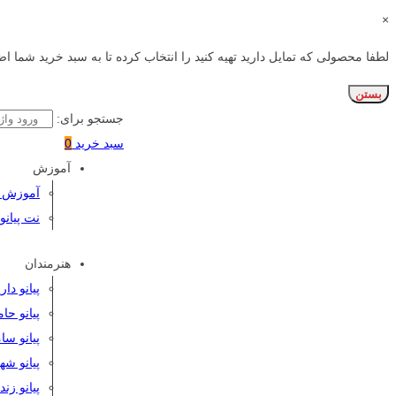
×
لطفا محصولی که تمایل دارید تهیه کنید را انتخاب کرده تا به سبد خرید شما اض
بستن
جستجو برای:
سبد خرید
0
آموزش
آموزش پی
نت پیانو
هنرمندان
پیانو دا
پیانو حا
پیانو سا
پیانو شه
پیانو زن