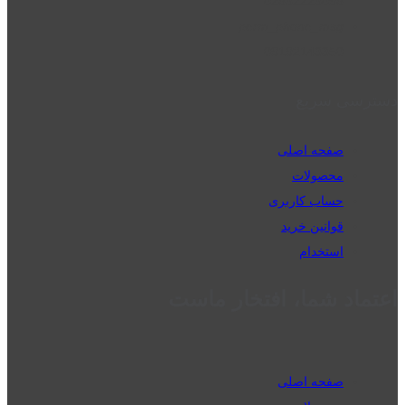
02832223098
perm_phone_msg
09192143350
دسترسی سریع
صفحه اصلی
محصولات
حساب کاربری
قوانین خرید
استخدام
اعتماد شما، افتخار ماست
صفحه اصلی