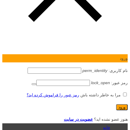
ورود
نام کاربری:
perm_identity
رمز عبور:
lock_open
مرا به خاطر داشته باش
رمز عبور را فراموش کرده اید؟
هنوز عضو نشده اید؟
عضویت در سایت
خانه