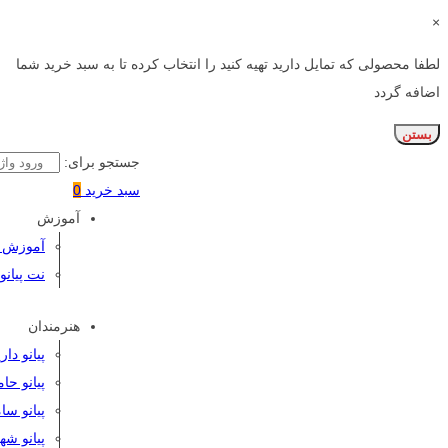
×
لطفا محصولی که تمایل دارید تهیه کنید را انتخاب کرده تا به سبد خرید شما
اضافه گردد
بستن
جستجو برای:
سبد خرید
0
آموزش
آموزش پی
نت پیانو
هنرمندان
پیانو دا
پیانو حا
پیانو سا
پیانو شه