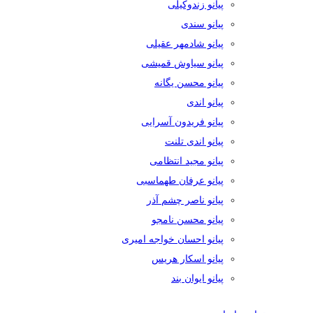
پیانو زندوکیلی
پیانو سندی
پیانو شادمهر عقیلی
پیانو سیاوش قمیشی
پیانو محسن یگانه
پیانو اندی
پیانو فریدون آسرایی
پیانو اندی تلنت
پیانو مجید انتظامی
پیانو عرفان طهماسبی
پیانو ناصر چشم آذر
پیانو محسن نامجو
پیانو احسان خواجه امیری
پیانو اسکار هریس
پیانو ایوان بند