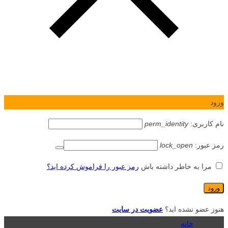
ورود
نام کاربری:
perm_identity
رمز عبور:
lock_open
مرا به خاطر داشته باش
رمز عبور را فراموش کرده اید؟
هنوز عضو نشده اید؟
عضویت در سایت
خانه