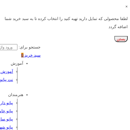
×
لطفا محصولی که تمایل دارید تهیه کنید را انتخاب کرده تا به سبد خرید شما
اضافه گردد
بستن
جستجو برای:
سبد خرید
0
آموزش
آموزش پی
نت پیانو
هنرمندان
پیانو دا
پیانو حا
پیانو سا
پیانو شه