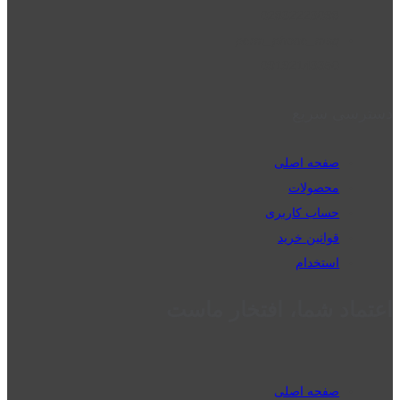
02832223098
perm_phone_msg
09192143350
دسترسی سریع
صفحه اصلی
محصولات
حساب کاربری
قوانین خرید
استخدام
اعتماد شما، افتخار ماست
صفحه اصلی