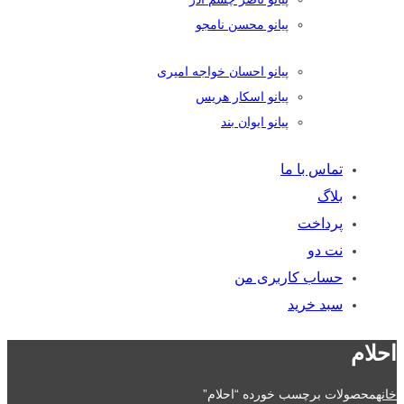
پیانو محسن نامجو
پیانو احسان خواجه امیری
پیانو اسکار هریس
پیانو ایوان بند
تماس با ما
بلاگ
پرداخت
نت دو
حساب کاربری من
سبد خرید
احلام
خانه
محصولات برچسب خورده “احلام”