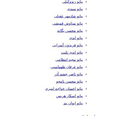
پیانو زندوکیلی
پیانو سندی
پیانو شادمهر عقیلی
پیانو سیاوش قمیشی
پیانو محسن یگانه
پیانو اندی
پیانو فریدون آسرایی
پیانو اندی تلنت
پیانو مجید انتظامی
پیانو عرفان طهماسبی
پیانو ناصر چشم آذر
پیانو محسن نامجو
پیانو احسان خواجه امیری
پیانو اسکار هریس
پیانو ایوان بند