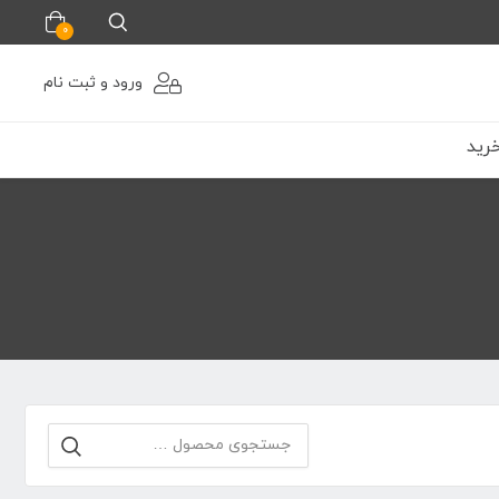
0
ورود و ثبت نام
رید
جستجو
برای: