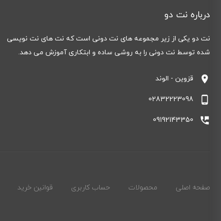
درباره نت دو
نت دو یکی از زیر مجموعه های نت دونی است که نت های نت نویسی
شده توسط نت دونی را به روشی ساده و ابتکاری آموزش می دهد.
location_on
قزوین - الوند
phone_android
02832223098
perm_phone_msg
09192143350
صفحه اصلی
محصولات
حساب کاربری
قوانین خرید